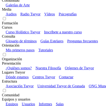
Comunidad
Galerías de Arte
Media
Audios
Radio Tseyor
Vídeos
Psicografías
Formación
Cursos
Curso Holístico Tseyor
Inscríbete a nuestro curso
Consulta
Glosario de términos
Guías Estelares
Preguntas frecuentes
Orientación
Mis primeros pasos
Tutoriales
Organización
Presentación
¿Quiénes somos?
Nuestra Filosofía
Orígenes de Tseyor
Lugares Tseyor
Dónde estamos
Centros Tseyor
Contactar
Estructura
Asociación Tseyor
Universidad Tseyor de Granada
ONG Mundo
Comunidad
Equipos y usuarios
Equipos
Usuarios
Informes
Salas