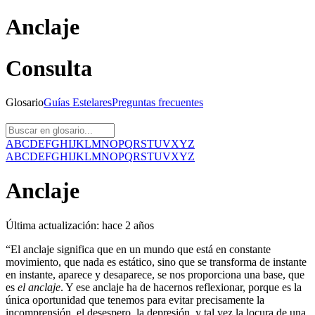
Anclaje
Consulta
Glosario
Guías
Estelares
Preguntas
frecuentes
A
B
C
D
E
F
G
H
I
J
K
L
M
N
O
P
Q
R
S
T
U
V
X
Y
Z
A
B
C
D
E
F
G
H
I
J
K
L
M
N
O
P
Q
R
S
T
U
V
X
Y
Z
Anclaje
Última actualización:
hace 2 años
“El anclaje significa que en un mundo que está en constante
movimiento, que nada es estático, sino que se transforma de instante
en instante, aparece y desaparece, se nos proporciona una base, que
es
el anclaje
. Y ese anclaje ha de hacernos reflexionar, porque es la
única oportunidad que tenemos para evitar precisamente la
incomprensión, el desespero, la depresión, y tal vez la locura de una