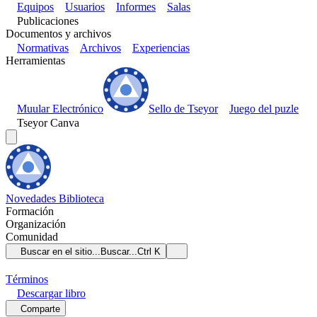
Equipos
Usuarios
Informes
Salas
Publicaciones
Documentos y archivos
Normativas
Archivos
Experiencias
Herramientas
Muular Electrónico
Sello de Tseyor
Juego del puzle
Tseyor Canva
Novedades
Biblioteca
Formación
Organización
Comunidad
Buscar en el sitio...
Buscar...
Ctrl K
Términos
Descargar
libro
Comparte