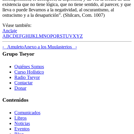
existencia que no tiene lógica, que no tiene sentido, al parecer, y que
lleva o puede llevarnos a la negatividad, al oscurantismo, al
ostracismo y a la desaparición”. (Shilcars, Com. 1007)
Véase también:
Anclaje
A
B
C
D
E
F
G
H
I
J
K
L
M
N
O
P
Q
R
S
T
U
V
X
Y
Z
‹ Amuleto
Anexo a los Muulasterios ›
Grupo Tseyor
Quiénes Somos
Curso Holístico
Radio Tseyor
Contactar
Donar
Contenidos
Comunicados
Libros
Noticias
Eventos