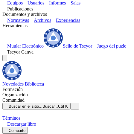
Equipos
Usuarios
Informes
Salas
Publicaciones
Documentos y archivos
Normativas
Archivos
Experiencias
Herramientas
Muular Electrónico
Sello de Tseyor
Juego del puzle
Tseyor Canva
Novedades
Biblioteca
Formación
Organización
Comunidad
Buscar en el sitio...
Buscar...
Ctrl K
Términos
Descargar
libro
Comparte