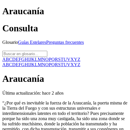
Araucanía
Consulta
Glosario
Guías
Estelares
Preguntas
frecuentes
A
B
C
D
E
F
G
H
I
J
K
L
M
N
O
P
Q
R
S
T
U
V
X
Y
Z
A
B
C
D
E
F
G
H
I
J
K
L
M
N
O
P
Q
R
S
T
U
V
X
Y
Z
Araucanía
Última actualización:
hace 2 años
“¿Por qué es inevitable la fuerza de la Araucanía, la puerta misma de
la Tierra del Fuego y con sus estructuras universales e
interdimensionales latentes en todo el territorio? Pues precisamente
porque ha sido una zona muy castigada, ha sido una zona donde se
ha sufrido muchísimo, donde la población ha transmutado y ha
permitido, con dicha transmutación, transmitir a sus congéneres un