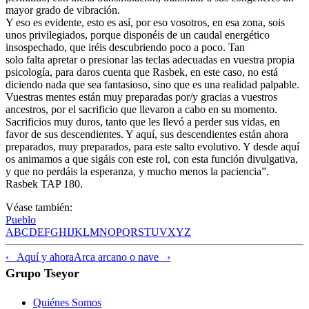
mayor grado de vibración.
Y eso es evidente, esto es así, por eso vosotros, en esa zona, sois
unos privilegiados, porque disponéis de un caudal energético
insospechado, que iréis descubriendo poco a poco. Tan
solo falta apretar o presionar las teclas adecuadas en vuestra propia
psicología, para daros cuenta que Rasbek, en este caso, no está
diciendo nada que sea fantasioso, sino que es una realidad palpable.
Vuestras mentes están muy preparadas por/y gracias a vuestros
ancestros, por el sacrificio que llevaron a cabo en su momento.
Sacrificios muy duros, tanto que les llevó a perder sus vidas, en
favor de sus descendientes. Y aquí, sus descendientes están ahora
preparados, muy preparados, para este salto evolutivo. Y desde aquí
os animamos a que sigáis con este rol, con esta función divulgativa,
y que no perdáis la esperanza, y mucho menos la paciencia”.
Rasbek TAP 180.
Véase también:
Pueblo
A
B
C
D
E
F
G
H
I
J
K
L
M
N
O
P
Q
R
S
T
U
V
X
Y
Z
‹ Aquí y ahora
Arca arcano o nave ›
Grupo Tseyor
Quiénes Somos