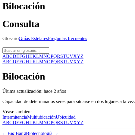
Bilocación
Consulta
Glosario
Guías
Estelares
Preguntas
frecuentes
A
B
C
D
E
F
G
H
I
J
K
L
M
N
O
P
Q
R
S
T
U
V
X
Y
Z
A
B
C
D
E
F
G
H
I
J
K
L
M
N
O
P
Q
R
S
T
U
V
X
Y
Z
Bilocación
Última actualización:
hace 2 años
Capacidad de determinados seres para situarse en dos lugares a la vez.
Véase también:
Intermitencia
Multiubicación
Ubicuidad
A
B
C
D
E
F
G
H
I
J
K
L
M
N
O
P
Q
R
S
T
U
V
X
Y
Z
‹ Big Bang
Biotecnología ›