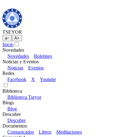
TSEYOR
a
−
A
+
Inicio
Novedades
Novedades
Boletines
Noticias y Eventos
Noticias
Eventos
Redes
Facebook
X
Youtube
Biblioteca
Biblioteca Tseyor
Blogs
Blog
Descubre
Descubre
Documentos
Comunicados
Libros
Meditaciones