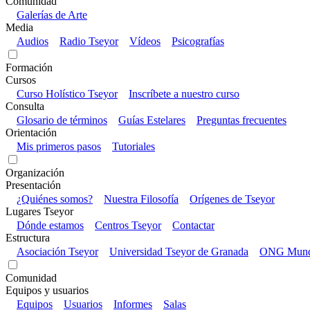
Comunidad
Galerías de Arte
Media
Audios
Radio Tseyor
Vídeos
Psicografías
Formación
Cursos
Curso Holístico Tseyor
Inscríbete a nuestro curso
Consulta
Glosario de términos
Guías Estelares
Preguntas frecuentes
Orientación
Mis primeros pasos
Tutoriales
Organización
Presentación
¿Quiénes somos?
Nuestra Filosofía
Orígenes de Tseyor
Lugares Tseyor
Dónde estamos
Centros Tseyor
Contactar
Estructura
Asociación Tseyor
Universidad Tseyor de Granada
ONG Mundo
Comunidad
Equipos y usuarios
Equipos
Usuarios
Informes
Salas