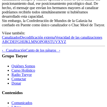
posicionamiento dual, ese posicionamiento psicológico dual. De
hecho, el mensaje que envían los hermanos mayores al canalizar
podríamos recibirlo todos simultáneamente si hubiéramos
desarrollado esta capacidad.
Sin embargo, la Confederación de Mundos de la Galaxia ha
confiado en Puente como único canalizador o Chac Mool de Tseyor.
Véase también:
Canalizador
Decodificación externa
Veracidad de las canalizaciones
A
B
C
D
E
F
G
H
I
J
K
L
M
N
O
P
Q
R
S
T
U
V
X
Y
Z
‹ Canalización
Canto de los pájaros ›
Grupo Tseyor
Quiénes Somos
Curso Holístico
Radio Tseyor
Contactar
Donar
Contenidos
Comunicados