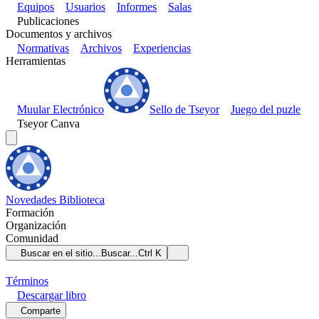
Equipos
Usuarios
Informes
Salas
Publicaciones
Documentos y archivos
Normativas
Archivos
Experiencias
Herramientas
Muular Electrónico
Sello de Tseyor
Juego del puzle
Tseyor Canva
Novedades
Biblioteca
Formación
Organización
Comunidad
Buscar en el sitio...
Buscar...
Ctrl K
Términos
Descargar
libro
Comparte