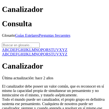
Canalizador
Consulta
Glosario
Guías
Estelares
Preguntas
frecuentes
A
B
C
D
E
F
G
H
I
J
K
L
M
N
O
P
Q
R
S
T
U
V
X
Y
Z
A
B
C
D
E
F
G
H
I
J
K
L
M
N
O
P
Q
R
S
T
U
V
X
Y
Z
Canalizador
Última actualización:
hace 2 años
El canalizador debe poseer un valor común, que es reconocer en sí
mismo la capacidad propia de simultanear un pensamiento y no
inmiscuirse en el mismo, y tratarlo asépticamente.
Todo el mundo puede ser canalizador, el propio grupo en definitiva
sustenta ese pensamiento. Cualquiera de nosotros puede ser
canalizador, siempre y cuando aprenda a resolver en sí mismo ese