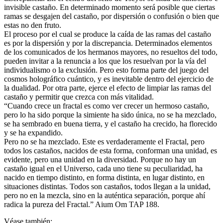
invisible castaño. En determinado momento será posible que ciertas
ramas se desgajen del castaño, por dispersión o confusión o bien que
estas no den fruto.
El proceso por el cual se produce la caída de las ramas del castaño
es por la dispersión y por la discrepancia. Determinados elementos
de los comunicados de los hermanos mayores, no resueltos del todo,
pueden invitar a la renuncia a los que los resuelvan por la vía del
individualismo o la exclusión. Pero esto forma parte del juego del
cosmos holográfico cuántico, y es inevitable dentro del ejercicio de
la dualidad. Por otra parte, ejerce el efecto de limpiar las ramas del
castaño y permitir que crezca con más vitalidad.
“Cuando crece un fractal es como ver crecer un hermoso castaño,
pero lo ha sido porque la simiente ha sido única, no se ha mezclado,
se ha sembrado en buena tierra, y el castaño ha crecido, ha florecido
y se ha expandido.
Pero no se ha mezclado. Este es verdaderamente el Fractal, pero
todos los castaños, nacidos de esta forma, conforman una unidad, es
evidente, pero una unidad en la diversidad. Porque no hay un
castaño igual en el Universo, cada uno tiene su peculiaridad, ha
nacido en tiempo distinto, en forma distinta, en lugar distinto, en
situaciones distintas. Todos son castaños, todos llegan a la unidad,
pero no en la mezcla, sino en la auténtica separación, porque ahí
radica la pureza del Fractal.” Aium Om TAP 188.
Véase también: