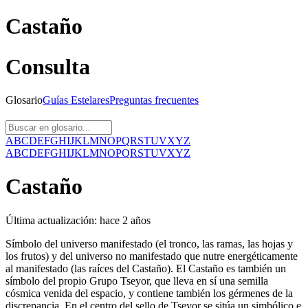
Castaño
Consulta
Glosario
Guías
Estelares
Preguntas
frecuentes
A
B
C
D
E
F
G
H
I
J
K
L
M
N
O
P
Q
R
S
T
U
V
X
Y
Z
A
B
C
D
E
F
G
H
I
J
K
L
M
N
O
P
Q
R
S
T
U
V
X
Y
Z
Castaño
Última actualización:
hace 2 años
Símbolo del universo manifestado (el tronco, las ramas, las hojas y
los frutos) y del universo no manifestado que nutre energéticamente
al manifestado (las raíces del Castaño). El Castaño es también un
símbolo del propio Grupo Tseyor, que lleva en sí una semilla
cósmica venida del espacio, y contiene también los gérmenes de la
discrepancia. En el centro del sello de Tseyor se sitúa un simbólico e