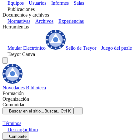
Equipos
Usuarios
Informes
Salas
Publicaciones
Documentos y archivos
Normativas
Archivos
Experiencias
Herramientas
Muular Electrónico
Sello de Tseyor
Juego del puzle
Tseyor Canva
Novedades
Biblioteca
Formación
Organización
Comunidad
Buscar en el sitio...
Buscar...
Ctrl K
Términos
Descargar
libro
Comparte