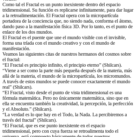
Como tal el Fractal es un punto inexistente dentro del espacio
tridimensional. Su función es replicarse infinitamente, para dar lugar
a la retroalimentación. El Fractal opera con la micropartícula
portadora de la conciencia que, no siendo nada, conforma el átomo,
dando paso a la manifestación física 3D. Por lo tanto, es el punto de
enlace de los dos mundos.
El Fractal es el puente que une el mundo visible con el invisible,
forma una tríada con el mundo creativo y con el mundo de
manifestación.
Veamos las siguientes citas de nuestros hermanos del cosmos sobre
el fractal:
“El Fractal es principio infinito, el principio eterno” (Shilcars).
“Viene a ser como la parte más pequeña después de la materia, más
allá de la materia, el mundo de la micropartícula, los micromundos.
A través de estos mundos se puede conocer exactamente el mundo
real” (Shilcars).
“El Fractal, visto desde el punto de vista tridimensional es una
fórmula matemática. Pero no únicamente matemática, sino que en
ella se encuentra también la creatividad, la percepción, la perfección
y el Absoluto.” (Shilcars).
“La verdad es lo que hay en el Todo, la Nada. La percibiremos a
través del fractal” (Shilcars).
“El Fractal, que es ese punto inexistente en el espacio
tridimensional, pero con cuya fuerza se retroalimenta todo el
universo, está compuesto básicamente de todos nuestros