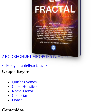
A
B
C
D
E
F
G
H
I
J
K
L
M
N
O
P
Q
R
S
T
U
V
X
Y
Z
‹ Fotograma del
Fractales ›
Grupo Tseyor
Quiénes Somos
Curso Holístico
Radio Tseyor
Contactar
Donar
Contenidos