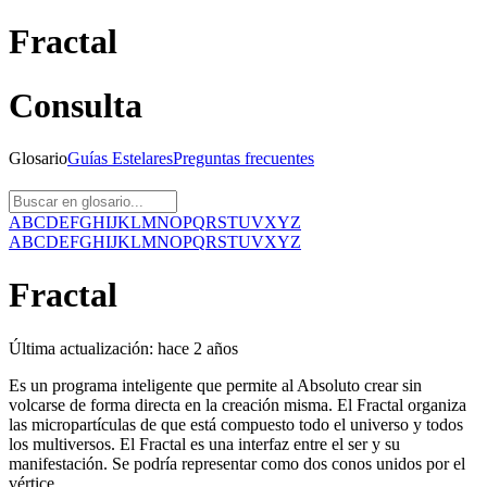
Fractal
Consulta
Glosario
Guías
Estelares
Preguntas
frecuentes
A
B
C
D
E
F
G
H
I
J
K
L
M
N
O
P
Q
R
S
T
U
V
X
Y
Z
A
B
C
D
E
F
G
H
I
J
K
L
M
N
O
P
Q
R
S
T
U
V
X
Y
Z
Fractal
Última actualización:
hace 2 años
Es un programa inteligente que permite al Absoluto crear sin
volcarse de forma directa en la creación misma. El Fractal organiza
las micropartículas de que está compuesto todo el universo y todos
los multiversos. El Fractal es una interfaz entre el ser y su
manifestación. Se podría representar como dos conos unidos por el
vértice.