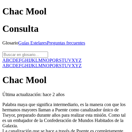
Chac Mool
Consulta
Glosario
Guías
Estelares
Preguntas
frecuentes
A
B
C
D
E
F
G
H
I
J
K
L
M
N
O
P
Q
R
S
T
U
V
X
Y
Z
A
B
C
D
E
F
G
H
I
J
K
L
M
N
O
P
Q
R
S
T
U
V
X
Y
Z
Chac Mool
Última actualización:
hace 2 años
Palabra maya que significa intermediario, es la manera con que los
hermanos mayores llaman a Puente como canalizador único de
Tseyor, preparado durante años para realizar esta misión. Como tal
es un embajador de la Confederación de Mundos Habitados de la
Galaxia.
La canalización que se hace a través de Puente es completamente