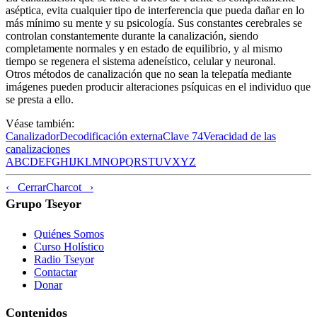
aséptica, evita cualquier tipo de interferencia que pueda dañar en lo
más mínimo su mente y su psicología. Sus constantes cerebrales se
controlan constantemente durante la canalización, siendo
completamente normales y en estado de equilibrio, y al mismo
tiempo se regenera el sistema adeneístico, celular y neuronal.
Otros métodos de canalización que no sean la telepatía mediante
imágenes pueden producir alteraciones psíquicas en el individuo que
se presta a ello.
Véase también:
Canalizador
Decodificación externa
Clave 74
Veracidad de las
canalizaciones
A
B
C
D
E
F
G
H
I
J
K
L
M
N
O
P
Q
R
S
T
U
V
X
Y
Z
‹ Cerrar
Charcot ›
Grupo Tseyor
Quiénes Somos
Curso Holístico
Radio Tseyor
Contactar
Donar
Contenidos