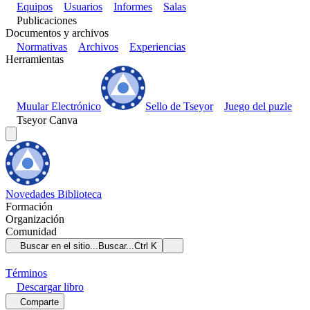
Equipos
Usuarios
Informes
Salas
Publicaciones
Documentos y archivos
Normativas
Archivos
Experiencias
Herramientas
Muular Electrónico
Sello de Tseyor
Juego del puzle
Tseyor Canva
Novedades
Biblioteca
Formación
Organización
Comunidad
Buscar en el sitio...
Buscar...
Ctrl K
Términos
Descargar
libro
Comparte