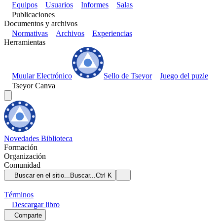
Equipos
Usuarios
Informes
Salas
Publicaciones
Documentos y archivos
Normativas
Archivos
Experiencias
Herramientas
Muular Electrónico
Sello de Tseyor
Juego del puzle
Tseyor Canva
Novedades
Biblioteca
Formación
Organización
Comunidad
Buscar en el sitio...
Buscar...
Ctrl K
Términos
Descargar
libro
Comparte