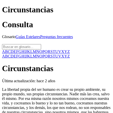
Circunstancias
Consulta
Glosario
Guías
Estelares
Preguntas
frecuentes
A
B
C
D
E
F
G
H
I
J
K
L
M
N
O
P
Q
R
S
T
U
V
X
Y
Z
A
B
C
D
E
F
G
H
I
J
K
L
M
N
O
P
Q
R
S
T
U
V
X
Y
Z
Circunstancias
Última actualización:
hace 2 años
La libertad propia del ser humano es crear su propio ambiente, su
propio mundo, sus propias circunstancias. Nadie más las crea, salvo
él mismo. Por esa misma razón nosotros mismos cocreamos nuestra
vida, y cocreamos lo bueno y lo no tan bueno, cocreamos nuestras
circunstancias, y los demás, los que nos rodean, no son responsables
de nuestras circunstancias, sino nosotros mismos, que las habremos