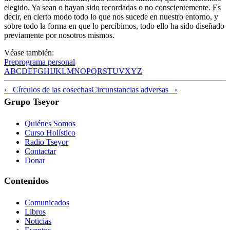
elegido. Ya sean o hayan sido recordadas o no conscientemente. Es
decir, en cierto modo todo lo que nos sucede en nuestro entorno, y
sobre todo la forma en que lo percibimos, todo ello ha sido diseñado
previamente por nosotros mismos.
Véase también:
Preprograma personal
A
B
C
D
E
F
G
H
I
J
K
L
M
N
O
P
Q
R
S
T
U
V
X
Y
Z
‹ Círculos de las cosechas
Circunstancias adversas ›
Grupo Tseyor
Quiénes Somos
Curso Holístico
Radio Tseyor
Contactar
Donar
Contenidos
Comunicados
Libros
Noticias