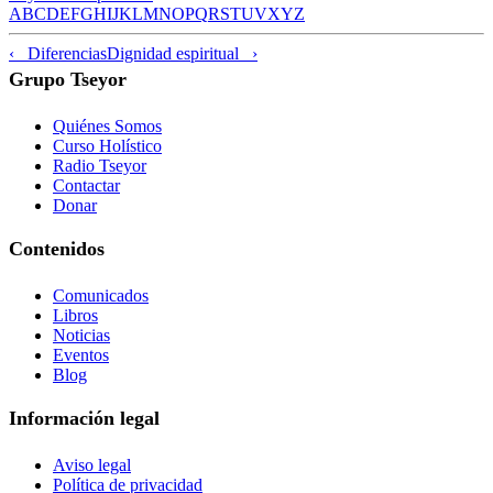
A
B
C
D
E
F
G
H
I
J
K
L
M
N
O
P
Q
R
S
T
U
V
X
Y
Z
‹ Diferencias
Dignidad espiritual ›
Grupo Tseyor
Quiénes Somos
Curso Holístico
Radio Tseyor
Contactar
Donar
Contenidos
Comunicados
Libros
Noticias
Eventos
Blog
Información legal
Aviso legal
Política de privacidad