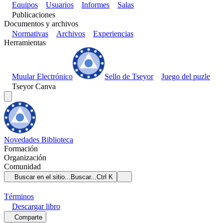
Equipos
Usuarios
Informes
Salas
Publicaciones
Documentos y archivos
Normativas
Archivos
Experiencias
Herramientas
Muular Electrónico
Sello de Tseyor
Juego del puzle
Tseyor Canva
Novedades
Biblioteca
Formación
Organización
Comunidad
Buscar en el sitio...
Buscar...
Ctrl K
Términos
Descargar
libro
Comparte