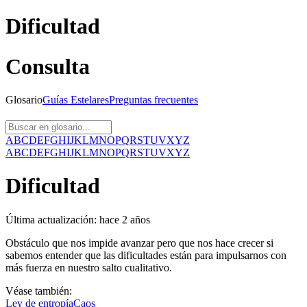
Dificultad
Consulta
Glosario
Guías
Estelares
Preguntas
frecuentes
A
B
C
D
E
F
G
H
I
J
K
L
M
N
O
P
Q
R
S
T
U
V
X
Y
Z
A
B
C
D
E
F
G
H
I
J
K
L
M
N
O
P
Q
R
S
T
U
V
X
Y
Z
Dificultad
Última actualización:
hace 2 años
Obstáculo que nos impide avanzar pero que nos hace crecer si
sabemos entender que las dificultades están para impulsarnos con
más fuerza en nuestro salto cualitativo.
Véase también:
Ley de entropía
Caos