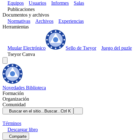
Equipos
Usuarios
Informes
Salas
Publicaciones
Documentos y archivos
Normativas
Archivos
Experiencias
Herramientas
Muular Electrónico
Sello de Tseyor
Juego del puzle
Tseyor Canva
Novedades
Biblioteca
Formación
Organización
Comunidad
Buscar en el sitio...
Buscar...
Ctrl K
Términos
Descargar
libro
Comparte