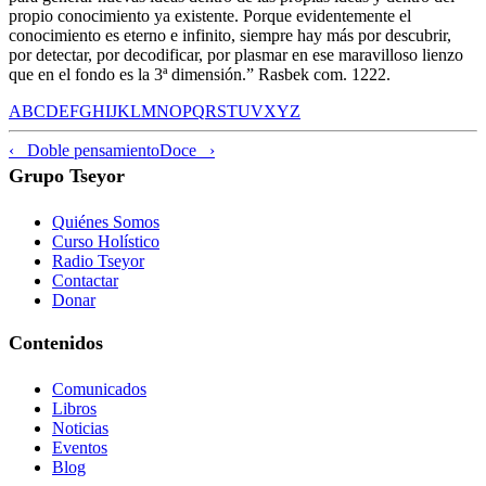
propio conocimiento ya existente. Porque evidentemente el
conocimiento es eterno e infinito, siempre hay más por descubrir,
por detectar, por decodificar, por plasmar en ese maravilloso lienzo
que en el fondo es la 3ª dimensión.” Rasbek com. 1222.
A
B
C
D
E
F
G
H
I
J
K
L
M
N
O
P
Q
R
S
T
U
V
X
Y
Z
‹ Doble pensamiento
Doce ›
Grupo Tseyor
Quiénes Somos
Curso Holístico
Radio Tseyor
Contactar
Donar
Contenidos
Comunicados
Libros
Noticias
Eventos
Blog