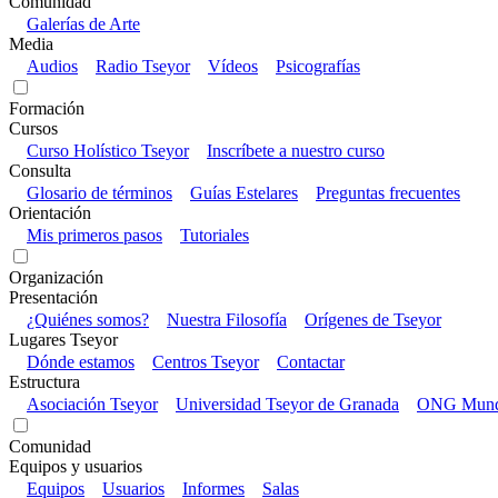
Comunidad
Galerías de Arte
Media
Audios
Radio Tseyor
Vídeos
Psicografías
Formación
Cursos
Curso Holístico Tseyor
Inscríbete a nuestro curso
Consulta
Glosario de términos
Guías Estelares
Preguntas frecuentes
Orientación
Mis primeros pasos
Tutoriales
Organización
Presentación
¿Quiénes somos?
Nuestra Filosofía
Orígenes de Tseyor
Lugares Tseyor
Dónde estamos
Centros Tseyor
Contactar
Estructura
Asociación Tseyor
Universidad Tseyor de Granada
ONG Mundo
Comunidad
Equipos y usuarios
Equipos
Usuarios
Informes
Salas