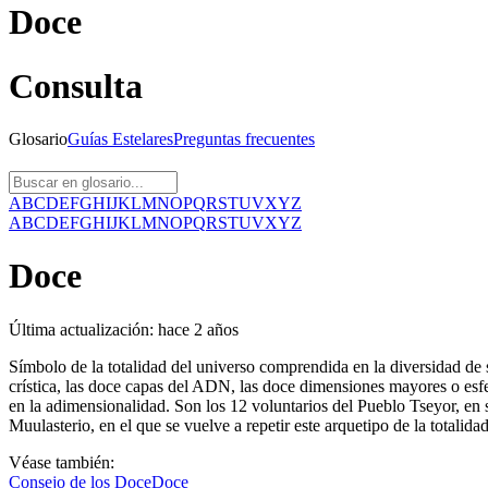
Doce
Consulta
Glosario
Guías
Estelares
Preguntas
frecuentes
A
B
C
D
E
F
G
H
I
J
K
L
M
N
O
P
Q
R
S
T
U
V
X
Y
Z
A
B
C
D
E
F
G
H
I
J
K
L
M
N
O
P
Q
R
S
T
U
V
X
Y
Z
Doce
Última actualización:
hace 2 años
Símbolo de la totalidad del universo comprendida en la diversidad de 
crística, las doce capas del ADN, las doce dimensiones mayores o esf
en la adimensionalidad. Son los 12 voluntarios del Pueblo Tseyor, en 
Muulasterio, en el que se vuelve a repetir este arquetipo de la totali
Véase también:
Consejo de los Doce
Doce