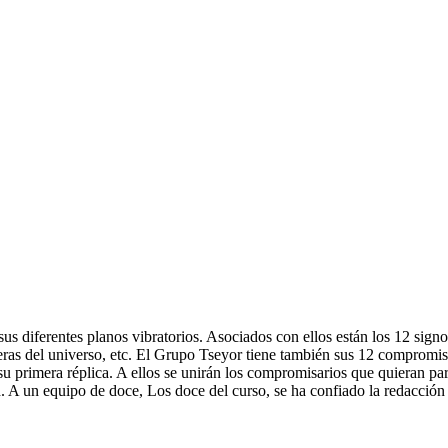
sus diferentes planos vibratorios. Asociados con ellos están los 12 sig
eras del universo, etc. El Grupo Tseyor tiene también sus 12 compromis
su primera réplica. A ellos se unirán los compromisarios que quieran pa
dad. A un equipo de doce, Los doce del curso, se ha confiado la redacción