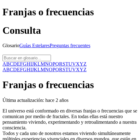
Franjas o frecuencias
Consulta
Glosario
Guías
Estelares
Preguntas
frecuentes
A
B
C
D
E
F
G
H
I
J
K
L
M
N
O
P
Q
R
S
T
U
V
X
Y
Z
A
B
C
D
E
F
G
H
I
J
K
L
M
N
O
P
Q
R
S
T
U
V
X
Y
Z
Franjas o frecuencias
Última actualización:
hace 2 años
El universo está conformado en diversas franjas o frecuencias que se
comunican por medio de fractales. En todas ellas está nuestro
pensamiento viviendo, experimentando y retroalimentando a nuestra
consciencia.
Todos y cada uno de nosotros estamos viviendo simultáneamente
múltiples experiencias vivenciales en diversos mundos, que están en