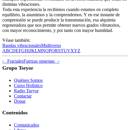
distintas vibraciones.
Toda esta experiencia la recibimos cuando estamos en completo
equilibrio, la asumimos y la comprendemos. Y en ese instante de
comprensión se puede producir la transmutación, esa alquimia
regeneradora que nos permite obtener nuevos grados vibratorios,
con mayor reconocimiento, y por tanto con mayor humildad.
Véase también:
Bandas vibracionales
Multiverso
A
B
C
D
E
F
G
H
I
J
K
L
M
N
O
P
Q
R
S
T
U
V
X
Y
Z
‹ Fractales
Fuerzas opuestas ›
Grupo Tseyor
Quiénes Somos
Curso Holístico
Radio Tseyor
Contactar
Donar
Contenidos
Comunicados