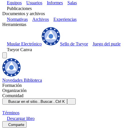
Equipos
Usuarios
Informes
Salas
Publicaciones
Documentos y archivos
Normativas
Archivos
Experiencias
Herramientas
Muular Electrónico
Sello de Tseyor
Juego del puzle
Tseyor Canva
Novedades
Biblioteca
Formación
Organización
Comunidad
Buscar en el sitio...
Buscar...
Ctrl K
Términos
Descargar
libro
Comparte