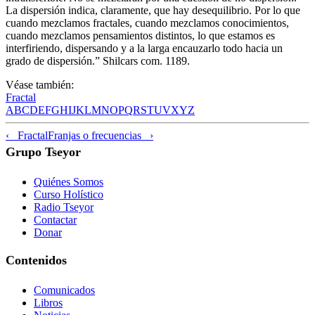
La dispersión indica, claramente, que hay desequilibrio. Por lo que
cuando mezclamos fractales, cuando mezclamos conocimientos,
cuando mezclamos pensamientos distintos, lo que estamos es
interfiriendo, dispersando y a la larga encauzarlo todo hacia un
grado de dispersión.” Shilcars com. 1189.
Véase también:
Fractal
A
B
C
D
E
F
G
H
I
J
K
L
M
N
O
P
Q
R
S
T
U
V
X
Y
Z
‹ Fractal
Franjas o frecuencias ›
Grupo Tseyor
Quiénes Somos
Curso Holístico
Radio Tseyor
Contactar
Donar
Contenidos
Comunicados
Libros