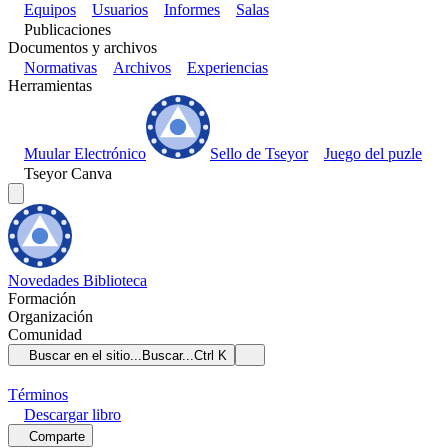
Equipos
Usuarios
Informes
Salas
Publicaciones
Documentos y archivos
Normativas
Archivos
Experiencias
Herramientas
Muular Electrónico
Sello de Tseyor
Juego del puzle
Tseyor Canva
Novedades
Biblioteca
Formación
Organización
Comunidad
Buscar en el sitio...
Buscar...
Ctrl K
Términos
Descargar
libro
Comparte