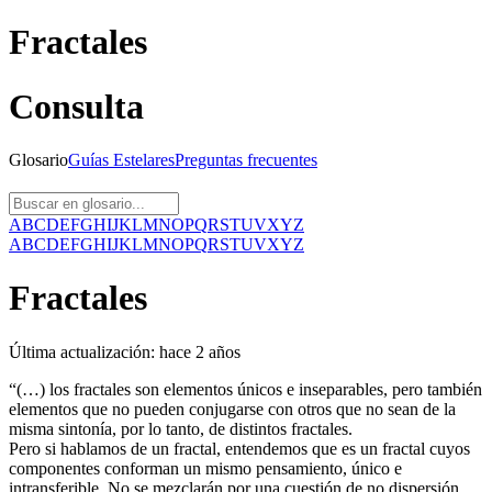
Fractales
Consulta
Glosario
Guías
Estelares
Preguntas
frecuentes
A
B
C
D
E
F
G
H
I
J
K
L
M
N
O
P
Q
R
S
T
U
V
X
Y
Z
A
B
C
D
E
F
G
H
I
J
K
L
M
N
O
P
Q
R
S
T
U
V
X
Y
Z
Fractales
Última actualización:
hace 2 años
“(…) los fractales son elementos únicos e inseparables, pero también
elementos que no pueden conjugarse con otros que no sean de la
misma sintonía, por lo tanto, de distintos fractales.
Pero si hablamos de un fractal, entendemos que es un fractal cuyos
componentes conforman un mismo pensamiento, único e
intransferible. No se mezclarán por una cuestión de no dispersión.