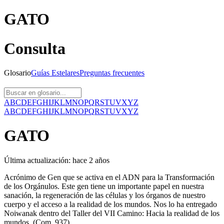
GATO
Consulta
Glosario
Guías
Estelares
Preguntas
frecuentes
A
B
C
D
E
F
G
H
I
J
K
L
M
N
O
P
Q
R
S
T
U
V
X
Y
Z
A
B
C
D
E
F
G
H
I
J
K
L
M
N
O
P
Q
R
S
T
U
V
X
Y
Z
GATO
Última actualización:
hace 2 años
Acrónimo de Gen que se activa en el ADN para la Transformación
de los Orgánulos. Este gen tiene un importante papel en nuestra
sanación, la regeneración de las células y los órganos de nuestro
cuerpo y el acceso a la realidad de los mundos. Nos lo ha entregado
Noiwanak dentro del Taller del VII Camino: Hacia la realidad de los
mundos. (Com. 937)