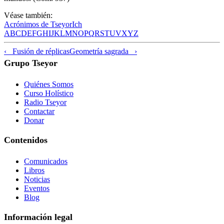
Véase también:
Acrónimos de Tseyor
Ich
A
B
C
D
E
F
G
H
I
J
K
L
M
N
O
P
Q
R
S
T
U
V
X
Y
Z
‹ Fusión de réplicas
Geometría sagrada ›
Grupo Tseyor
Quiénes Somos
Curso Holístico
Radio Tseyor
Contactar
Donar
Contenidos
Comunicados
Libros
Noticias
Eventos
Blog
Información legal