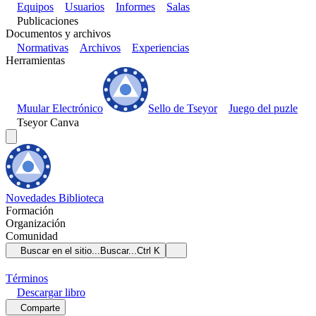
Equipos
Usuarios
Informes
Salas
Publicaciones
Documentos y archivos
Normativas
Archivos
Experiencias
Herramientas
Muular Electrónico
Sello de Tseyor
Juego del puzle
Tseyor Canva
Novedades
Biblioteca
Formación
Organización
Comunidad
Buscar en el sitio...
Buscar...
Ctrl K
Términos
Descargar
libro
Comparte