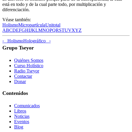
está en todo y de la cual parte todo, por multiplicación y
diferenciación.
Véase también:
Holismo
Micropartícula
Unitotal
A
B
C
D
E
F
G
H
I
J
K
L
M
N
O
P
Q
R
S
T
U
V
X
Y
Z
‹ Holismo
Holográfico ›
Grupo Tseyor
Quiénes Somos
Curso Holístico
Radio Tseyor
Contactar
Donar
Contenidos
Comunicados
Libros
Noticias
Eventos
Blog