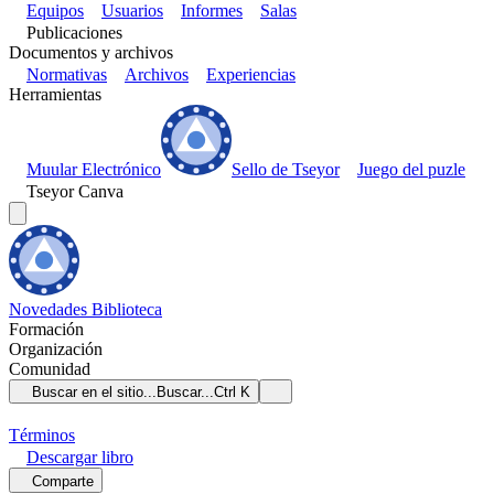
Equipos
Usuarios
Informes
Salas
Publicaciones
Documentos y archivos
Normativas
Archivos
Experiencias
Herramientas
Muular Electrónico
Sello de Tseyor
Juego del puzle
Tseyor Canva
Novedades
Biblioteca
Formación
Organización
Comunidad
Buscar en el sitio...
Buscar...
Ctrl K
Términos
Descargar
libro
Comparte