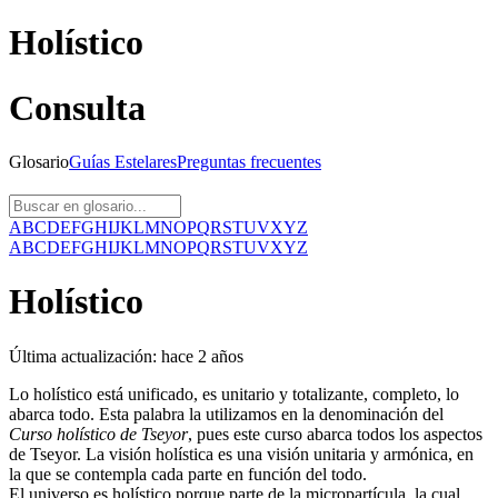
Holístico
Consulta
Glosario
Guías
Estelares
Preguntas
frecuentes
A
B
C
D
E
F
G
H
I
J
K
L
M
N
O
P
Q
R
S
T
U
V
X
Y
Z
A
B
C
D
E
F
G
H
I
J
K
L
M
N
O
P
Q
R
S
T
U
V
X
Y
Z
Holístico
Última actualización:
hace 2 años
Lo holístico está unificado, es unitario y totalizante, completo, lo
abarca todo. Esta palabra la utilizamos en la denominación del
Curso holístico de Tseyor
, pues este curso abarca todos los aspectos
de Tseyor. La visión holística es una visión unitaria y armónica, en
la que se contempla cada parte en función del todo.
El universo es holístico porque parte de la micropartícula, la cual