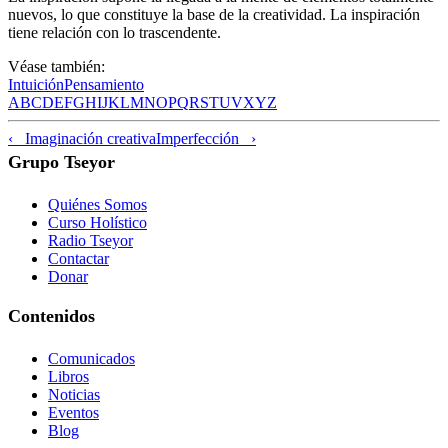
nuevos, lo que constituye la base de la creatividad. La inspiración
tiene relación con lo trascendente.
Véase también:
Intuición
Pensamiento
A
B
C
D
E
F
G
H
I
J
K
L
M
N
O
P
Q
R
S
T
U
V
X
Y
Z
‹ Imaginación creativa
Imperfección ›
Grupo Tseyor
Quiénes Somos
Curso Holístico
Radio Tseyor
Contactar
Donar
Contenidos
Comunicados
Libros
Noticias
Eventos
Blog