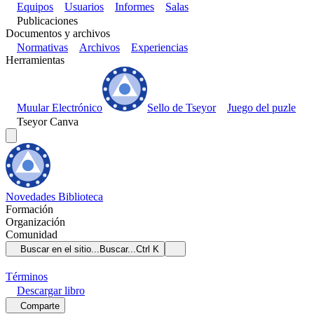
Equipos
Usuarios
Informes
Salas
Publicaciones
Documentos y archivos
Normativas
Archivos
Experiencias
Herramientas
Muular Electrónico
Sello de Tseyor
Juego del puzle
Tseyor Canva
Novedades
Biblioteca
Formación
Organización
Comunidad
Buscar en el sitio...
Buscar...
Ctrl K
Términos
Descargar
libro
Comparte