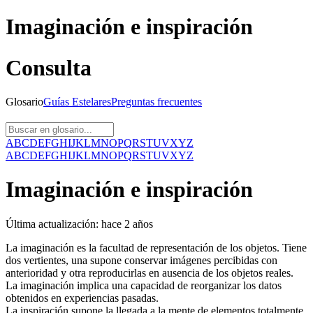
Imaginación e inspiración
Consulta
Glosario
Guías
Estelares
Preguntas
frecuentes
A
B
C
D
E
F
G
H
I
J
K
L
M
N
O
P
Q
R
S
T
U
V
X
Y
Z
A
B
C
D
E
F
G
H
I
J
K
L
M
N
O
P
Q
R
S
T
U
V
X
Y
Z
Imaginación e inspiración
Última actualización:
hace 2 años
La imaginación es la facultad de representación de los objetos. Tiene
dos vertientes, una supone conservar imágenes percibidas con
anterioridad y otra reproducirlas en ausencia de los objetos reales.
La imaginación implica una capacidad de reorganizar los datos
obtenidos en experiencias pasadas.
La inspiración supone la llegada a la mente de elementos totalmente