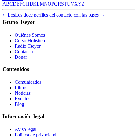
A
B
C
D
E
F
G
H
I
J
K
L
M
N
O
P
Q
R
S
T
U
V
X
Y
Z
‹ Los
Los doce perfiles del contacto con las bases ›
Grupo Tseyor
Quiénes Somos
Curso Holístico
Radio Tseyor
Contactar
Donar
Contenidos
Comunicados
Libros
Noticias
Eventos
Blog
Información legal
Aviso legal
Política de privacidad