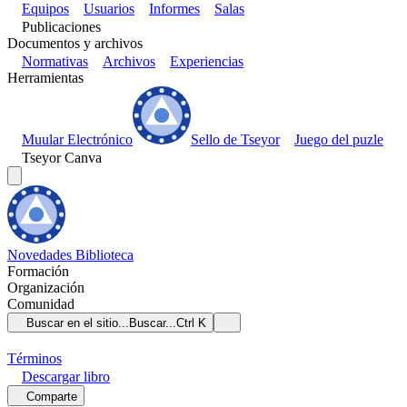
Equipos
Usuarios
Informes
Salas
Publicaciones
Documentos y archivos
Normativas
Archivos
Experiencias
Herramientas
Muular Electrónico
Sello de Tseyor
Juego del puzle
Tseyor Canva
Novedades
Biblioteca
Formación
Organización
Comunidad
Buscar en el sitio...
Buscar...
Ctrl K
Términos
Descargar
libro
Comparte