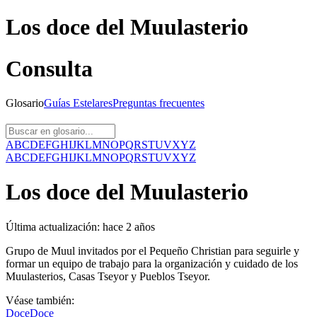
Los doce del Muulasterio
Consulta
Glosario
Guías
Estelares
Preguntas
frecuentes
A
B
C
D
E
F
G
H
I
J
K
L
M
N
O
P
Q
R
S
T
U
V
X
Y
Z
A
B
C
D
E
F
G
H
I
J
K
L
M
N
O
P
Q
R
S
T
U
V
X
Y
Z
Los doce del Muulasterio
Última actualización:
hace 2 años
Grupo de Muul invitados por el Pequeño Christian para seguirle y
formar un equipo de trabajo para la organización y cuidado de los
Muulasterios, Casas Tseyor y Pueblos Tseyor.
Véase también:
Doce
Doce