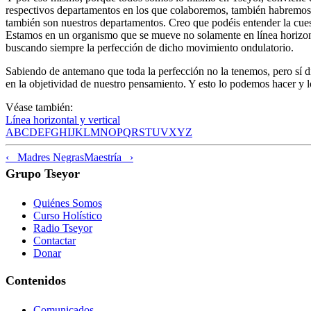
respectivos departamentos en los que colaboremos, también habremos d
también son nuestros departamentos. Creo que podéis entender la cues
Estamos en un organismo que se mueve no solamente en línea horizonta
buscando siempre la perfección de dicho movimiento ondulatorio.
Sabiendo de antemano que toda la perfección no la tenemos, pero sí d
en la objetividad de nuestro pensamiento. Y esto lo podemos hacer y 
Véase también:
Línea horizontal y vertical
A
B
C
D
E
F
G
H
I
J
K
L
M
N
O
P
Q
R
S
T
U
V
X
Y
Z
‹ Madres Negras
Maestría ›
Grupo Tseyor
Quiénes Somos
Curso Holístico
Radio Tseyor
Contactar
Donar
Contenidos
Comunicados