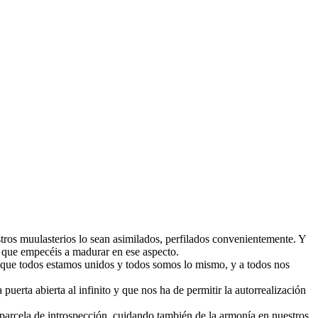
tros muulasterios lo sean asimilados, perfilados convenientemente. Y
, que empecéis a madurar en ese aspecto.
que todos estamos unidos y todos somos lo mismo, y a todos nos
uerta abierta al infinito y que nos ha de permitir la autorrealización
parcela de introspección, cuidando también de la armonía en nuestros