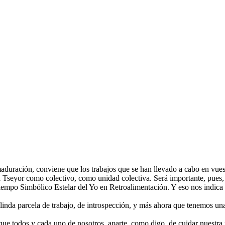
aduración, conviene que los trabajos que se han llevado a cabo en vues
 a Tseyor como colectivo, como unidad colectiva. Será importante, pues
mpo Simbólico Estelar del Yo en Retroalimentación. Y eso nos indica 
inda parcela de trabajo, de introspección, y más ahora que tenemos una p
e todos y cada uno de nosotros, aparte, como digo, de cuidar nuestra 