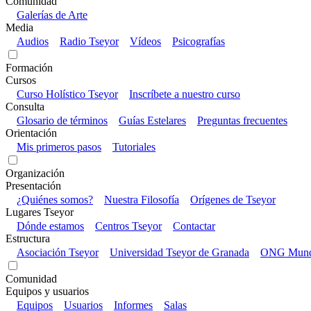
Comunidad
Galerías de Arte
Media
Audios
Radio Tseyor
Vídeos
Psicografías
Formación
Cursos
Curso Holístico Tseyor
Inscríbete a nuestro curso
Consulta
Glosario de términos
Guías Estelares
Preguntas frecuentes
Orientación
Mis primeros pasos
Tutoriales
Organización
Presentación
¿Quiénes somos?
Nuestra Filosofía
Orígenes de Tseyor
Lugares Tseyor
Dónde estamos
Centros Tseyor
Contactar
Estructura
Asociación Tseyor
Universidad Tseyor de Granada
ONG Mundo
Comunidad
Equipos y usuarios
Equipos
Usuarios
Informes
Salas