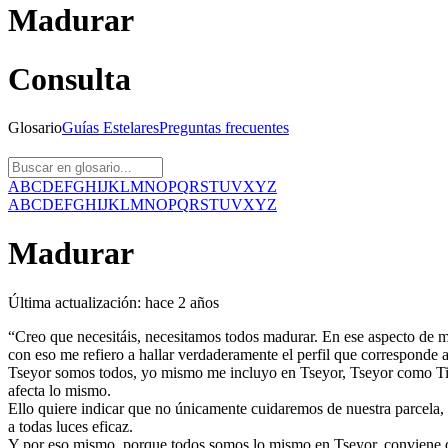
Madurar
Consulta
Glosario
Guías
Estelares
Preguntas
frecuentes
A
B
C
D
E
F
G
H
I
J
K
L
M
N
O
P
Q
R
S
T
U
V
X
Y
Z
A
B
C
D
E
F
G
H
I
J
K
L
M
N
O
P
Q
R
S
T
U
V
X
Y
Z
Madurar
Última actualización:
hace 2 años
“Creo que necesitáis, necesitamos todos madurar. En ese aspecto de m
con eso me refiero a hallar verdaderamente el perfil que corresponde
Tseyor somos todos, yo mismo me incluyo en Tseyor, Tseyor como Tie
afecta lo mismo.
Ello quiere indicar que no únicamente cuidaremos de nuestra parcela, l
a todas luces eficaz.
Y por eso mismo, porque todos somos lo mismo en Tseyor, conviene qu