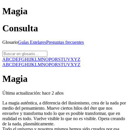
Magia
Consulta
Glosario
Guías
Estelares
Preguntas
frecuentes
A
B
C
D
E
F
G
H
I
J
K
L
M
N
O
P
Q
R
S
T
U
V
X
Y
Z
A
B
C
D
E
F
G
H
I
J
K
L
M
N
O
P
Q
R
S
T
U
V
X
Y
Z
Magia
Última actualización:
hace 2 años
La magia auténtica, a diferencia del ilusionismo, crea de la nada por
medio del pensamiento. Mueve ciertos hilos del éter que nos
envuelve y transforma todo lo que es posible transformar, que en
realidad es todo. Vuelve visible lo que no es visible. Opera creando
de la nada, plasmáticamente.
Todo el universo y nosotros mismos hemos sido creados por esa