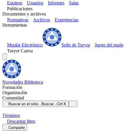
Equipos
Usuarios
Informes
Salas
Publicaciones
Documentos y archivos
Normativas
Archivos
Experiencias
Herramientas
Muular Electrónico
Sello de Tseyor
Juego del puzle
Tseyor Canva
Novedades
Biblioteca
Formación
Organización
Comunidad
Buscar en el sitio...
Buscar...
Ctrl K
Términos
Descargar
libro
Comparte