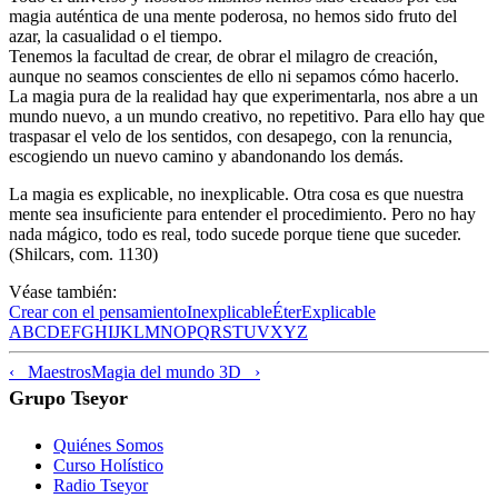
magia auténtica de una mente poderosa, no hemos sido fruto del
azar, la casualidad o el tiempo.
Tenemos la facultad de crear, de obrar el milagro de creación,
aunque no seamos conscientes de ello ni sepamos cómo hacerlo.
La magia pura de la realidad hay que experimentarla, nos abre a un
mundo nuevo, a un mundo creativo, no repetitivo. Para ello hay que
traspasar el velo de los sentidos, con desapego, con la renuncia,
escogiendo un nuevo camino y abandonando los demás.
La magia es explicable, no inexplicable. Otra cosa es que nuestra
mente sea insuficiente para entender el procedimiento. Pero no hay
nada mágico, todo es real, todo sucede porque tiene que suceder.
(Shilcars, com. 1130)
Véase también:
Crear con el pensamiento
Inexplicable
Éter
Explicable
A
B
C
D
E
F
G
H
I
J
K
L
M
N
O
P
Q
R
S
T
U
V
X
Y
Z
‹ Maestros
Magia del mundo 3D ›
Grupo Tseyor
Quiénes Somos
Curso Holístico
Radio Tseyor