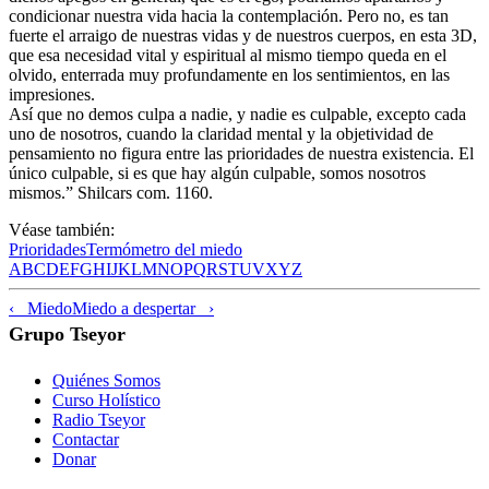
condicionar nuestra vida hacia la contemplación. Pero no, es tan
fuerte el arraigo de nuestras vidas y de nuestros cuerpos, en esta 3D,
que esa necesidad vital y espiritual al mismo tiempo queda en el
olvido, enterrada muy profundamente en los sentimientos, en las
impresiones.
Así que no demos culpa a nadie, y nadie es culpable, excepto cada
uno de nosotros, cuando la claridad mental y la objetividad de
pensamiento no figura entre las prioridades de nuestra existencia. El
único culpable, si es que hay algún culpable, somos nosotros
mismos.” Shilcars com. 1160.
Véase también:
Prioridades
Termómetro del miedo
A
B
C
D
E
F
G
H
I
J
K
L
M
N
O
P
Q
R
S
T
U
V
X
Y
Z
‹ Miedo
Miedo a despertar ›
Grupo Tseyor
Quiénes Somos
Curso Holístico
Radio Tseyor
Contactar
Donar