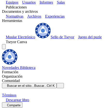
Equipos
Usuarios
Informes
Salas
Publicaciones
Documentos y archivos
Normativas
Archivos
Experiencias
Herramientas
Muular Electrónico
Sello de Tseyor
Juego del puzle
Tseyor Canva
Novedades
Biblioteca
Formación
Organización
Comunidad
Buscar en el sitio...
Buscar...
Ctrl K
Términos
Descargar
libro
Comparte