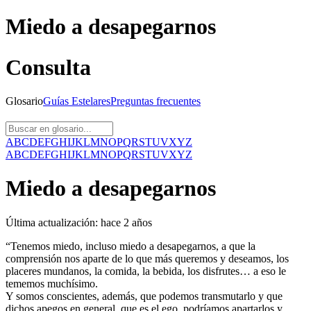
Miedo a desapegarnos
Consulta
Glosario
Guías
Estelares
Preguntas
frecuentes
A
B
C
D
E
F
G
H
I
J
K
L
M
N
O
P
Q
R
S
T
U
V
X
Y
Z
A
B
C
D
E
F
G
H
I
J
K
L
M
N
O
P
Q
R
S
T
U
V
X
Y
Z
Miedo a desapegarnos
Última actualización:
hace 2 años
“Tenemos miedo, incluso miedo a desapegarnos, a que la
comprensión nos aparte de lo que más queremos y deseamos, los
placeres mundanos, la comida, la bebida, los disfrutes… a eso le
tememos muchísimo.
Y somos conscientes, además, que podemos transmutarlo y que
dichos apegos en general, que es el ego, podríamos apartarlos y