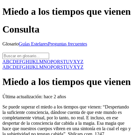
Miedo a los tiempos que vienen
Consulta
Glosario
Guías
Estelares
Preguntas
frecuentes
A
B
C
D
E
F
G
H
I
J
K
L
M
N
O
P
Q
R
S
T
U
V
X
Y
Z
A
B
C
D
E
F
G
H
I
J
K
L
M
N
O
P
Q
R
S
T
U
V
X
Y
Z
Miedo a los tiempos que vienen
Última actualización:
hace 2 años
Se puede superar el miedo a los tiempos que vienen: “Despertando
la suficiente consciencia, dándose cuenta de que este mundo es
completamente virtual, por lo tanto, no real. E incluso, en ese
despertar de la consciencia dar cabida a la magia. Esa magia que
hace que nuestros cuerpos vibren en una sintonía en la cual el ego y
la subjetividad no tengan cabida”. Shilcars com. 1247.