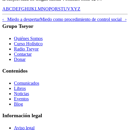
A
B
C
D
E
F
G
H
I
J
K
L
M
N
O
P
Q
R
S
T
U
V
X
Y
Z
‹ Miedo a despertar
Miedo como procedimiento de control social ›
Grupo Tseyor
Quiénes Somos
Curso Holístico
Radio Tseyor
Contactar
Donar
Contenidos
Comunicados
Libros
Noticias
Eventos
Blog
Información legal
Aviso legal