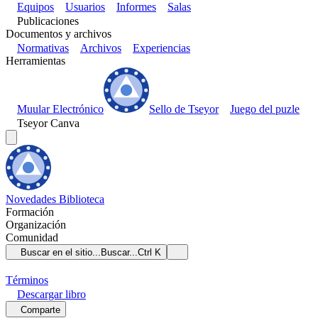
Equipos
Usuarios
Informes
Salas
Publicaciones
Documentos y archivos
Normativas
Archivos
Experiencias
Herramientas
Muular Electrónico
Sello de Tseyor
Juego del puzle
Tseyor Canva
Novedades
Biblioteca
Formación
Organización
Comunidad
Buscar en el sitio...
Buscar...
Ctrl K
Términos
Descargar
libro
Comparte