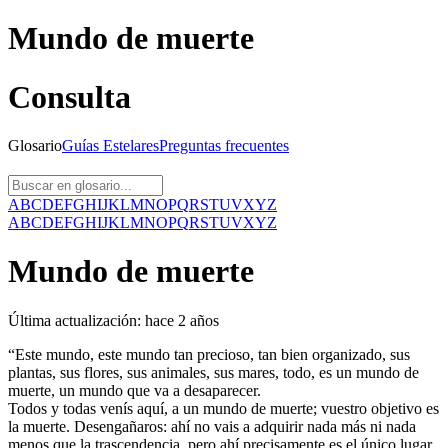
Mundo de muerte
Consulta
Glosario
Guías
Estelares
Preguntas
frecuentes
A
B
C
D
E
F
G
H
I
J
K
L
M
N
O
P
Q
R
S
T
U
V
X
Y
Z
A
B
C
D
E
F
G
H
I
J
K
L
M
N
O
P
Q
R
S
T
U
V
X
Y
Z
Mundo de muerte
Última actualización:
hace 2 años
“Este mundo, este mundo tan precioso, tan bien organizado, sus
plantas, sus flores, sus animales, sus mares, todo, es un mundo de
muerte, un mundo que va a desaparecer.
Todos y todas venís aquí, a un mundo de muerte; vuestro objetivo es
la muerte. Desengañaros: ahí no vais a adquirir nada más ni nada
menos que la trascendencia, pero ahí precisamente es el único lugar