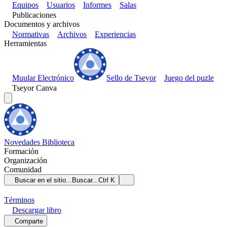
Equipos
Usuarios
Informes
Salas
Publicaciones
Documentos y archivos
Normativas
Archivos
Experiencias
Herramientas
Muular Electrónico
Sello de Tseyor
Juego del puzle
Tseyor Canva
Novedades
Biblioteca
Formación
Organización
Comunidad
Buscar en el sitio...
Buscar...
Ctrl K
Términos
Descargar
libro
Comparte