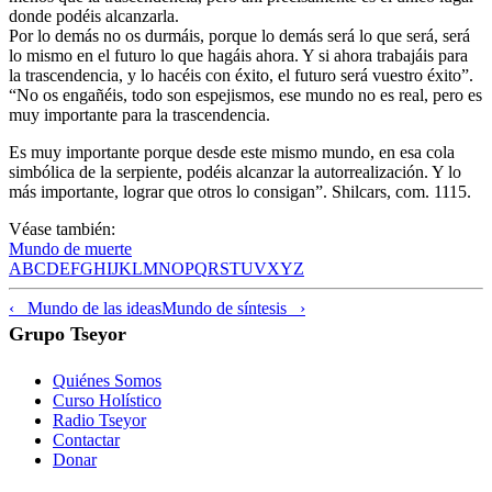
donde podéis alcanzarla.
Por lo demás no os durmáis, porque lo demás será lo que será, será
lo mismo en el futuro lo que hagáis ahora. Y si ahora trabajáis para
la trascendencia, y lo hacéis con éxito, el futuro será vuestro éxito”.
“No os engañéis, todo son espejismos, ese mundo no es real, pero es
muy importante para la trascendencia.
Es muy importante porque desde este mismo mundo, en esa cola
simbólica de la serpiente, podéis alcanzar la autorrealización. Y lo
más importante, lograr que otros lo consigan”. Shilcars, com. 1115.
Véase también:
Mundo de muerte
A
B
C
D
E
F
G
H
I
J
K
L
M
N
O
P
Q
R
S
T
U
V
X
Y
Z
‹ Mundo de las ideas
Mundo de síntesis ›
Grupo Tseyor
Quiénes Somos
Curso Holístico
Radio Tseyor
Contactar
Donar