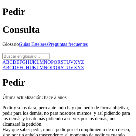
Pedir
Consulta
Glosario
Guías
Estelares
Preguntas
frecuentes
A
B
C
D
E
F
G
H
I
J
K
L
M
N
O
P
Q
R
S
T
U
V
X
Y
Z
A
B
C
D
E
F
G
H
I
J
K
L
M
N
O
P
Q
R
S
T
U
V
X
Y
Z
Pedir
Última actualización:
hace 2 años
Pedir y se os dará, pero ante todo hay que pedir de forma objetiva,
pedir para los demás, no para nosotros mismos, y así pidiendo para
los demás y los demás pidiendo a su vez por los demás, nos
alcanzará la petición.
Hay que saber pedir, nunca pedir por el cumplimiento de un deseo,
sino por un anhelo trascendente, el momento de pedir es cuando