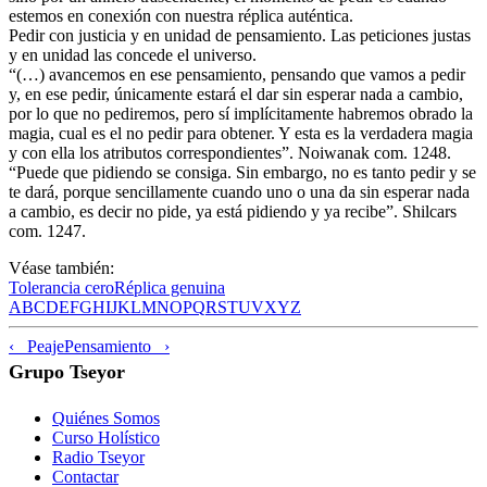
estemos en conexión con nuestra réplica auténtica.
Pedir con justicia y en unidad de pensamiento. Las peticiones justas
y en unidad las concede el universo.
“(…) avancemos en ese pensamiento, pensando que vamos a pedir
y, en ese pedir, únicamente estará el dar sin esperar nada a cambio,
por lo que no pediremos, pero sí implícitamente habremos obrado la
magia, cual es el no pedir para obtener. Y esta es la verdadera magia
y con ella los atributos correspondientes”. Noiwanak com. 1248.
“Puede que pidiendo se consiga. Sin embargo, no es tanto pedir y se
te dará, porque sencillamente cuando uno o una da sin esperar nada
a cambio, es decir no pide, ya está pidiendo y ya recibe”. Shilcars
com. 1247.
Véase también:
Tolerancia cero
Réplica genuina
A
B
C
D
E
F
G
H
I
J
K
L
M
N
O
P
Q
R
S
T
U
V
X
Y
Z
‹ Peaje
Pensamiento ›
Grupo Tseyor
Quiénes Somos
Curso Holístico
Radio Tseyor
Contactar