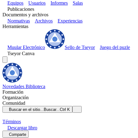
Equipos
Usuarios
Informes
Salas
Publicaciones
Documentos y archivos
Normativas
Archivos
Experiencias
Herramientas
Muular Electrónico
Sello de Tseyor
Juego del puzle
Tseyor Canva
Novedades
Biblioteca
Formación
Organización
Comunidad
Buscar en el sitio...
Buscar...
Ctrl K
Términos
Descargar
libro
Comparte