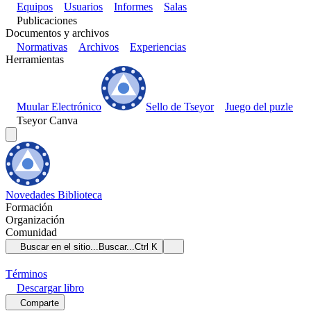
Equipos
Usuarios
Informes
Salas
Publicaciones
Documentos y archivos
Normativas
Archivos
Experiencias
Herramientas
Muular Electrónico
Sello de Tseyor
Juego del puzle
Tseyor Canva
Novedades
Biblioteca
Formación
Organización
Comunidad
Buscar en el sitio...
Buscar...
Ctrl K
Términos
Descargar
libro
Comparte