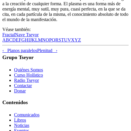
a la creación de cualquier forma. El plasma es una forma más de
energía mental, muy sutil, muy pura, cuasi perfecta, en la que se da
cita, en cada partícula de la misma, el conocimiento absoluto de todo
el mundo de la manifestación.
Véase también:
Fractal
Nave Tseyor
A
B
C
D
E
F
G
H
I
J
K
L
M
N
O
P
Q
R
S
T
U
V
X
Y
Z
‹ Planos paralelos
Plenitud ›
Grupo Tseyor
Quiénes Somos
Curso Holístico
Radio Tseyor
Contactar
Donar
Contenidos
Comunicados
Libros
Noticias
Eventos