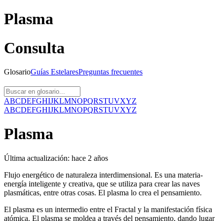
Plasma
Consulta
Glosario
Guías
Estelares
Preguntas
frecuentes
A
B
C
D
E
F
G
H
I
J
K
L
M
N
O
P
Q
R
S
T
U
V
X
Y
Z
A
B
C
D
E
F
G
H
I
J
K
L
M
N
O
P
Q
R
S
T
U
V
X
Y
Z
Plasma
Última actualización:
hace 2 años
Flujo energético de naturaleza interdimensional. Es una materia-
energía inteligente y creativa, que se utiliza para crear las naves
plasmáticas, entre otras cosas. El plasma lo crea el pensamiento.
El plasma es un intermedio entre el Fractal y la manifestación física
atómica. El plasma se moldea a través del pensamiento, dando lugar