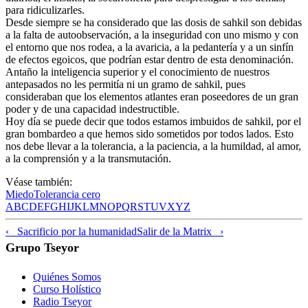
para ridiculizarles.
Desde siempre se ha considerado que las dosis de sahkil son debidas
a la falta de autoobservación, a la inseguridad con uno mismo y con
el entorno que nos rodea, a la avaricia, a la pedantería y a un sinfín
de efectos egoicos, que podrían estar dentro de esta denominación.
Antaño la inteligencia superior y el conocimiento de nuestros
antepasados no les permitía ni un gramo de sahkil, pues
consideraban que los elementos atlantes eran poseedores de un gran
poder y de una capacidad indestructible.
Hoy día se puede decir que todos estamos imbuidos de sahkil, por el
gran bombardeo a que hemos sido sometidos por todos lados. Esto
nos debe llevar a la tolerancia, a la paciencia, a la humildad, al amor,
a la comprensión y a la transmutación.
Véase también:
Miedo
Tolerancia cero
A
B
C
D
E
F
G
H
I
J
K
L
M
N
O
P
Q
R
S
T
U
V
X
Y
Z
‹ Sacrificio por la humanidad
Salir de la Matrix ›
Grupo Tseyor
Quiénes Somos
Curso Holístico
Radio Tseyor