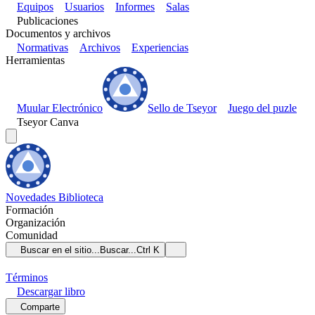
Equipos
Usuarios
Informes
Salas
Publicaciones
Documentos y archivos
Normativas
Archivos
Experiencias
Herramientas
Muular Electrónico
Sello de Tseyor
Juego del puzle
Tseyor Canva
Novedades
Biblioteca
Formación
Organización
Comunidad
Buscar en el sitio...
Buscar...
Ctrl K
Términos
Descargar
libro
Comparte