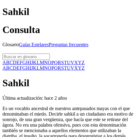
Sahkil
Consulta
Glosario
Guías
Estelares
Preguntas
frecuentes
A
B
C
D
E
F
G
H
I
J
K
L
M
N
O
P
Q
R
S
T
U
V
X
Y
Z
A
B
C
D
E
F
G
H
I
J
K
L
M
N
O
P
Q
R
S
T
U
V
X
Y
Z
Sahkil
Última actualización:
hace 2 años
Es un vocablo ancestral de nuestros antepasados mayas con el que
denominaban el miedo. Decirle sahkil a un ciudadano era motivo de
sonrojo, de una gran vergüenza, que hacía que este se retirase del
ágora. No era una palabra ofensiva, pues con esta denominación
también se mencionaba a aquellos elementos que utilizaban la
diatriba, el insulto, la socarronería para desprestigiar a los demás,