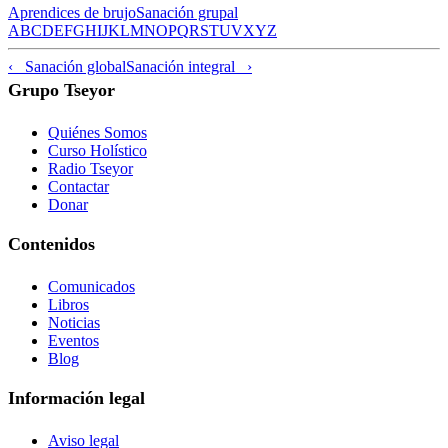
Aprendices de brujo
Sanación grupal
A
B
C
D
E
F
G
H
I
J
K
L
M
N
O
P
Q
R
S
T
U
V
X
Y
Z
‹ Sanación global
Sanación integral ›
Grupo Tseyor
Quiénes Somos
Curso Holístico
Radio Tseyor
Contactar
Donar
Contenidos
Comunicados
Libros
Noticias
Eventos
Blog
Información legal
Aviso legal