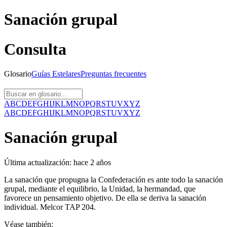
Sanación grupal
Consulta
Glosario
Guías
Estelares
Preguntas
frecuentes
A
B
C
D
E
F
G
H
I
J
K
L
M
N
O
P
Q
R
S
T
U
V
X
Y
Z
A
B
C
D
E
F
G
H
I
J
K
L
M
N
O
P
Q
R
S
T
U
V
X
Y
Z
Sanación grupal
Última actualización:
hace 2 años
La sanación que propugna la Confederación es ante todo la sanación
grupal, mediante el equilibrio, la Unidad, la hermandad, que
favorece un pensamiento objetivo. De ella se deriva la sanación
individual. Melcor TAP 204.
Véase también: