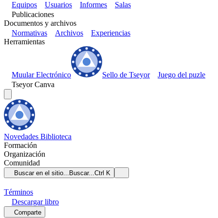
Equipos
Usuarios
Informes
Salas
Publicaciones
Documentos y archivos
Normativas
Archivos
Experiencias
Herramientas
Muular Electrónico
Sello de Tseyor
Juego del puzle
Tseyor Canva
Novedades
Biblioteca
Formación
Organización
Comunidad
Buscar en el sitio...
Buscar...
Ctrl K
Términos
Descargar
libro
Comparte