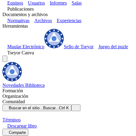
Equipos
Usuarios
Informes
Salas
Publicaciones
Documentos y archivos
Normativas
Archivos
Experiencias
Herramientas
Muular Electrónico
Sello de Tseyor
Juego del puzle
Tseyor Canva
Novedades
Biblioteca
Formación
Organización
Comunidad
Buscar en el sitio...
Buscar...
Ctrl K
Términos
Descargar
libro
Comparte