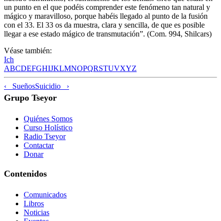
un punto en el que podéis comprender este fenómeno tan natural y
mágico y maravilloso, porque habéis llegado al punto de la fusión
con el 33. El 33 os da muestra, clara y sencilla, de que es posible
llegar a ese estado mágico de transmutación”. (Com. 994, Shilcars)
Véase también:
Ich
A
B
C
D
E
F
G
H
I
J
K
L
M
N
O
P
Q
R
S
T
U
V
X
Y
Z
‹ Sueños
Suicidio ›
Grupo Tseyor
Quiénes Somos
Curso Holístico
Radio Tseyor
Contactar
Donar
Contenidos
Comunicados
Libros
Noticias