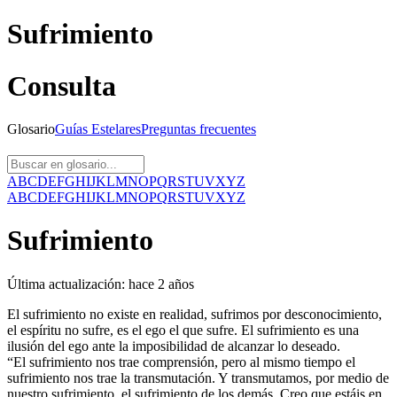
Sufrimiento
Consulta
Glosario
Guías
Estelares
Preguntas
frecuentes
A
B
C
D
E
F
G
H
I
J
K
L
M
N
O
P
Q
R
S
T
U
V
X
Y
Z
A
B
C
D
E
F
G
H
I
J
K
L
M
N
O
P
Q
R
S
T
U
V
X
Y
Z
Sufrimiento
Última actualización:
hace 2 años
El sufrimiento no existe en realidad, sufrimos por desconocimiento,
el espíritu no sufre, es el ego el que sufre. El sufrimiento es una
ilusión del ego ante la imposibilidad de alcanzar lo deseado.
“El sufrimiento nos trae comprensión, pero al mismo tiempo el
sufrimiento nos trae la transmutación. Y transmutamos, por medio de
nuestro sufrimiento, el sufrimiento de los demás. Creo que estáis en