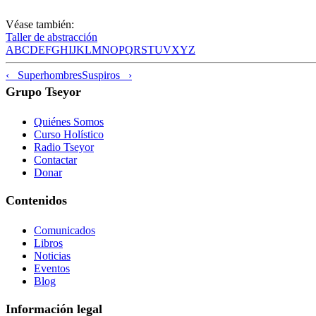
Véase también:
Taller de abstracción
A
B
C
D
E
F
G
H
I
J
K
L
M
N
O
P
Q
R
S
T
U
V
X
Y
Z
‹ Superhombres
Suspiros ›
Grupo Tseyor
Quiénes Somos
Curso Holístico
Radio Tseyor
Contactar
Donar
Contenidos
Comunicados
Libros
Noticias
Eventos
Blog
Información legal