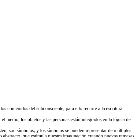
os contenidos del subconsciente, para ello recurre a la escritura
l el medio, los objetos y las personas están integrados en la lógica de
ten, son símbolos, y los símbolos se pueden representar de múltiples
mo abstracto, que estimula nuestra imaginación creando nuevas remesas