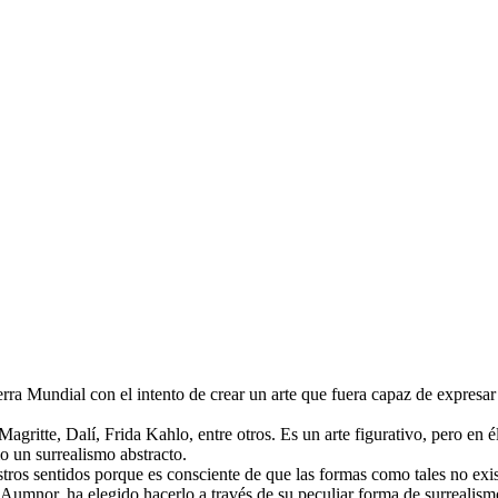
ra Mundial con el intento de crear un arte que fuera capaz de expresar l
agritte, Dalí, Frida Kahlo, entre otros. Es un arte figurativo, pero en é
o un surrealismo abstracto.
tros sentidos porque es consciente de que las formas como tales no exis
o Aumnor, ha elegido hacerlo a través de su peculiar forma de surrealis