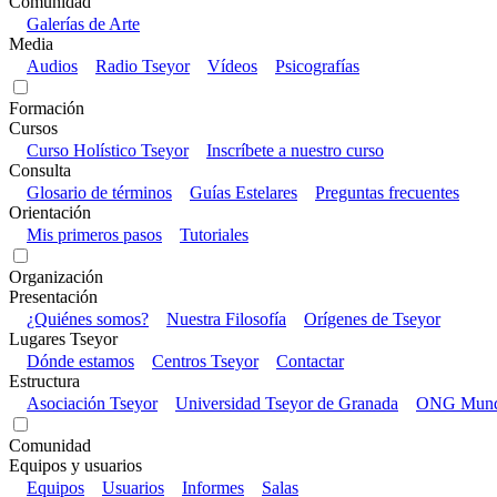
Comunidad
Galerías de Arte
Media
Audios
Radio Tseyor
Vídeos
Psicografías
Formación
Cursos
Curso Holístico Tseyor
Inscríbete a nuestro curso
Consulta
Glosario de términos
Guías Estelares
Preguntas frecuentes
Orientación
Mis primeros pasos
Tutoriales
Organización
Presentación
¿Quiénes somos?
Nuestra Filosofía
Orígenes de Tseyor
Lugares Tseyor
Dónde estamos
Centros Tseyor
Contactar
Estructura
Asociación Tseyor
Universidad Tseyor de Granada
ONG Mundo
Comunidad
Equipos y usuarios
Equipos
Usuarios
Informes
Salas