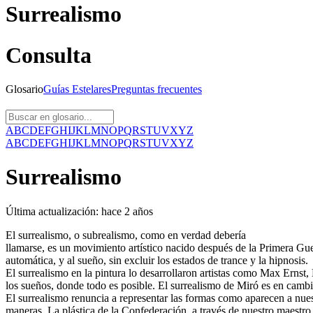
Surrealismo
Consulta
Glosario
Guías
Estelares
Preguntas
frecuentes
A
B
C
D
E
F
G
H
I
J
K
L
M
N
O
P
Q
R
S
T
U
V
X
Y
Z
A
B
C
D
E
F
G
H
I
J
K
L
M
N
O
P
Q
R
S
T
U
V
X
Y
Z
Surrealismo
Última actualización:
hace 2 años
El surrealismo, o subrealismo, como en verdad debería
llamarse, es un movimiento artístico nacido después de la Primera Guer
automática, y al sueño, sin excluir los estados de trance y la hipnosis.
El surrealismo en la pintura lo desarrollaron artistas como Max Ernst, M
los sueños, donde todo es posible. El surrealismo de Miró es en cambi
El surrealismo renuncia a representar las formas como aparecen a nues
maneras. La plástica de la Confederación, a través de nuestro maestr