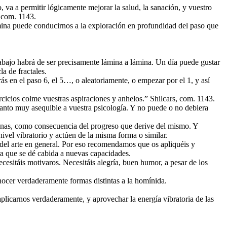
 va a permitir lógicamente mejorar la salud, la sanación, y vuestro
s com. 1143.
mina puede conducirnos a la exploración en profundidad del paso que
abajo habrá de ser precisamente lámina a lámina. Un día puede gustar
a de fractales.
rás en el paso 6, el 5…, o aleatoriamente, o empezar por el 1, y así
rcicios colme vuestras aspiraciones y anhelos.” Shilcars, com. 1143.
 tanto muy asequible a vuestra psicología. Y no puede o no debiera
áminas, como consecuencia del progreso que derive del mismo. Y
ivel vibratorio y actúen de la misma forma o similar.
 del arte en general. Por eso recomendamos que os apliquéis y
ara que se dé cabida a nuevas capacidades.
ecesitáis motivaros. Necesitáis alegría, buen humor, a pesar de los
nocer verdaderamente formas distintas a la homínida.
aplicarnos verdaderamente, y aprovechar la energía vibratoria de las