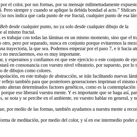
por el color, por sus formas, por su mensaje milimetradamente expuesto,
rá. Pero siempre y cuando se aplique la debida bondad al acto.” Shilcar
so nos indica que cada punto de ese fractal, cualquier punto de esa lá
Beh
desde cualquier punto, no ya solo desde cualquier dibujo de la
e al mismo fractal.
 es trabajar con todas las láminas en un mismo momento, sino que el tr
ato otro, pero por separado, nunca en conjunto porque evitaremos la mezcl
una trayectoria, la que sea. Podemos empezar por el paso 7, e ir hacia at
ro no mezclaremos, eso es muy importante.
r, y esperamos y confiamos en que este ejercicio o este conjunto de eje
stará en consonancia con vuestro nivel vibratorio, por supuesto, por lo
to de dibujos como colores.
polación, en este trabajo de abstracción, se irán facilitando nuevas l
 reflejo también para que posteriores generaciones impriman el mismo n
anto alteran determinados factores genéticos, como es la contemplación
l, porque eso liberará vuestra mente. Y es importante que se haga así, p
, se nota y se percibe en el ambiente, en vuestro hablar en general, y n
que, por medio de las formas, también ayudamos a nuestra mente a reco
 forma de meditación, por medio del color, y sí en ese intermedio poder 