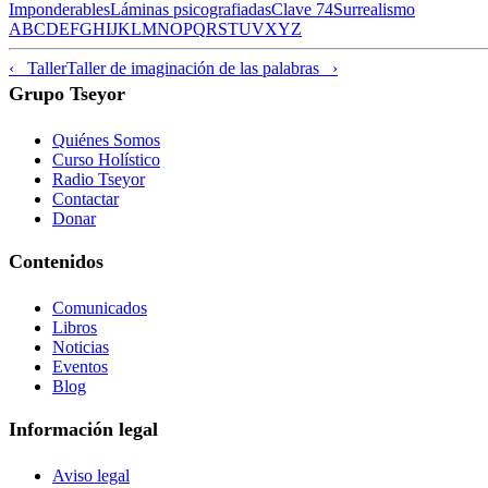
Imponderables
Láminas psicografiadas
Clave 74
Surrealismo
A
B
C
D
E
F
G
H
I
J
K
L
M
N
O
P
Q
R
S
T
U
V
X
Y
Z
‹ Taller
Taller de imaginación de las palabras ›
Grupo Tseyor
Quiénes Somos
Curso Holístico
Radio Tseyor
Contactar
Donar
Contenidos
Comunicados
Libros
Noticias
Eventos
Blog
Información legal
Aviso legal