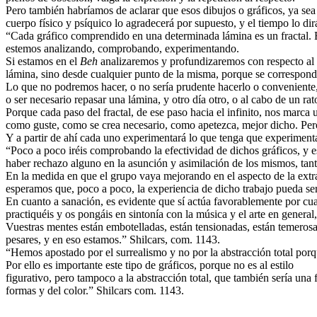
Pero también habríamos de aclarar que esos dibujos o gráficos, ya sea 
cuerpo físico y psíquico lo agradecerá por supuesto, y el tiempo lo di
“Cada gráfico comprendido en una determinada lámina es un fractal. E
estemos analizando, comprobando, experimentando.
Si estamos en el
Beh
analizaremos y profundizaremos con respecto al
lámina, sino desde cualquier punto de la misma, porque se correspond
Lo que no podremos hacer, o no sería prudente hacerlo o conveniente,
o ser necesario repasar una lámina, y otro día otro, o al cabo de un r
Porque cada paso del fractal, de ese paso hacia el infinito, nos marca 
como guste, como se crea necesario, como apetezca, mejor dicho. Pe
Y a partir de ahí cada uno experimentará lo que tenga que experimenta
“Poco a poco iréis comprobando la efectividad de dichos gráficos, y e
haber rechazo alguno en la asunción y asimilación de los mismos, tan
En la medida en que el grupo vaya mejorando en el aspecto de la extra
esperamos que, poco a poco, la experiencia de dicho trabajo pueda ser
En cuanto a sanación, es evidente que sí actúa favorablemente por cu
practiquéis y os pongáis en sintonía con la música y el arte en genera
Vuestras mentes están embotelladas, están tensionadas, están temerosas
pesares, y en eso estamos.” Shilcars, com. 1143.
“Hemos apostado por el surrealismo y no por la abstracción total por
Por ello es importante este tipo de gráficos, porque no es al estilo
figurativo, pero tampoco a la abstracción total, que también sería una
formas y del color.” Shilcars com. 1143.