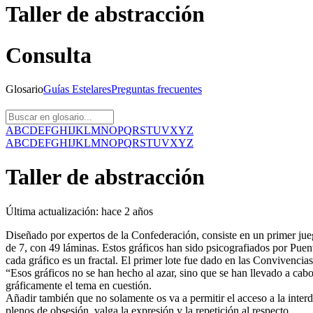
Taller de abstracción
Consulta
Glosario
Guías
Estelares
Preguntas
frecuentes
A
B
C
D
E
F
G
H
I
J
K
L
M
N
O
P
Q
R
S
T
U
V
X
Y
Z
A
B
C
D
E
F
G
H
I
J
K
L
M
N
O
P
Q
R
S
T
U
V
X
Y
Z
Taller de abstracción
Última actualización:
hace 2 años
Diseñado por expertos de la Confederación, consiste en un primer jue
de 7, con 49 láminas. Estos gráficos han sido psicografiados por Puent
cada gráfico es un fractal. El primer lote fue dado en las Convivenc
“Esos gráficos no se han hecho al azar, sino que se han llevado a cab
gráficamente el tema en cuestión.
Añadir también que no solamente os va a permitir el acceso a la interd
plenos de obsesión, valga la expresión y la repetición al respecto.