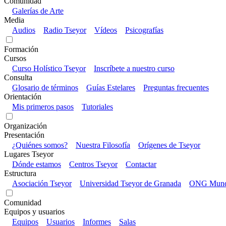
Comunidad
Galerías de Arte
Media
Audios
Radio Tseyor
Vídeos
Psicografías
Formación
Cursos
Curso Holístico Tseyor
Inscríbete a nuestro curso
Consulta
Glosario de términos
Guías Estelares
Preguntas frecuentes
Orientación
Mis primeros pasos
Tutoriales
Organización
Presentación
¿Quiénes somos?
Nuestra Filosofía
Orígenes de Tseyor
Lugares Tseyor
Dónde estamos
Centros Tseyor
Contactar
Estructura
Asociación Tseyor
Universidad Tseyor de Granada
ONG Mundo
Comunidad
Equipos y usuarios
Equipos
Usuarios
Informes
Salas