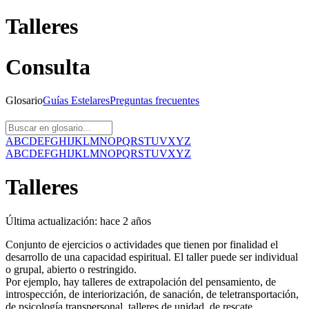
Talleres
Consulta
Glosario
Guías
Estelares
Preguntas
frecuentes
A
B
C
D
E
F
G
H
I
J
K
L
M
N
O
P
Q
R
S
T
U
V
X
Y
Z
A
B
C
D
E
F
G
H
I
J
K
L
M
N
O
P
Q
R
S
T
U
V
X
Y
Z
Talleres
Última actualización:
hace 2 años
Conjunto de ejercicios o actividades que tienen por finalidad el
desarrollo de una capacidad espiritual. El taller puede ser individual
o grupal, abierto o restringido.
Por ejemplo, hay talleres de extrapolación del pensamiento, de
introspección, de interiorización, de sanación, de teletransportación,
de psicología transpersonal, talleres de unidad, de rescate