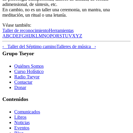
adimensional, de síntesis, etc.
En cambio, no es un taller una ceremonia, un mantra, una
meditación, un ritual o una letanía.
Véase también:
Taller de reconocimiento
Herramientas
A
B
C
D
E
F
G
H
I
J
K
L
M
N
O
P
Q
R
S
T
U
V
X
Y
Z
‹ Taller del Séptimo camino
Talleres de música ›
Grupo Tseyor
Quiénes Somos
Curso Holístico
Radio Tseyor
Contactar
Donar
Contenidos
Comunicados
Libros
Noticias
Eventos