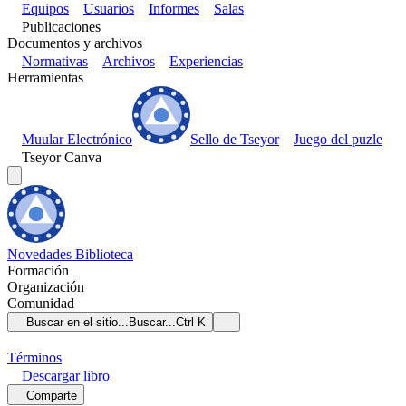
Equipos
Usuarios
Informes
Salas
Publicaciones
Documentos y archivos
Normativas
Archivos
Experiencias
Herramientas
Muular Electrónico
Sello de Tseyor
Juego del puzle
Tseyor Canva
Novedades
Biblioteca
Formación
Organización
Comunidad
Buscar en el sitio...
Buscar...
Ctrl K
Términos
Descargar
libro
Comparte