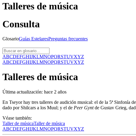
Talleres de música
Consulta
Glosario
Guías
Estelares
Preguntas
frecuentes
A
B
C
D
E
F
G
H
I
J
K
L
M
N
O
P
Q
R
S
T
U
V
X
Y
Z
A
B
C
D
E
F
G
H
I
J
K
L
M
N
O
P
Q
R
S
T
U
V
X
Y
Z
Talleres de música
Última actualización:
hace 2 años
En Tseyor hay tres talleres de audición musical: el de la 5ª Sinfoní
dado por Shilcars a los Muul; y el de
Peer Gynt
de Gustav Grieg, dado
Véase también:
Taller de música
Taller de música
A
B
C
D
E
F
G
H
I
J
K
L
M
N
O
P
Q
R
S
T
U
V
X
Y
Z