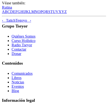
Véase también:
Rutina
A
B
C
D
E
F
G
H
I
J
K
L
M
N
O
P
Q
R
S
T
U
V
X
Y
Z
‹ Tatich
Tegoyo ›
Grupo Tseyor
Quiénes Somos
Curso Holístico
Radio Tseyor
Contactar
Donar
Contenidos
Comunicados
Libros
Noticias
Eventos
Blog
Información legal