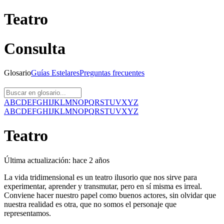
Teatro
Consulta
Glosario
Guías
Estelares
Preguntas
frecuentes
A
B
C
D
E
F
G
H
I
J
K
L
M
N
O
P
Q
R
S
T
U
V
X
Y
Z
A
B
C
D
E
F
G
H
I
J
K
L
M
N
O
P
Q
R
S
T
U
V
X
Y
Z
Teatro
Última actualización:
hace 2 años
La vida tridimensional es un teatro ilusorio que nos sirve para
experimentar, aprender y transmutar, pero en sí misma es irreal.
Conviene hacer nuestro papel como buenos actores, sin olvidar que
nuestra realidad es otra, que no somos el personaje que
representamos.