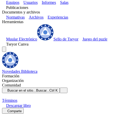
Equipos
Usuarios
Informes
Salas
Publicaciones
Documentos y archivos
Normativas
Archivos
Experiencias
Herramientas
Muular Electrónico
Sello de Tseyor
Juego del puzle
Tseyor Canva
Novedades
Biblioteca
Formación
Organización
Comunidad
Buscar en el sitio...
Buscar...
Ctrl K
Términos
Descargar
libro
Comparte