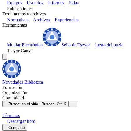
Equipos
Usuarios
Informes
Salas
Publicaciones
Documentos y archivos
Normativas
Archivos
Experiencias
Herramientas
Muular Electrónico
Sello de Tseyor
Juego del puzle
Tseyor Canva
Novedades
Biblioteca
Formación
Organización
Comunidad
Buscar en el sitio...
Buscar...
Ctrl K
Términos
Descargar
libro
Comparte