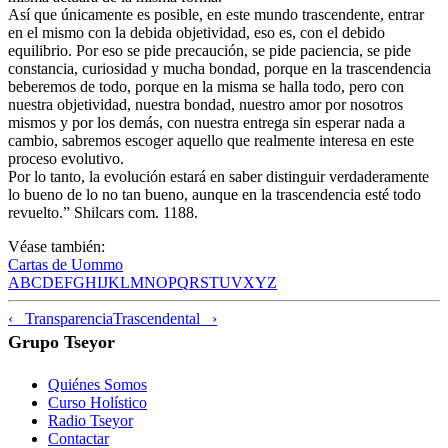
Así que únicamente es posible, en este mundo trascendente, entrar
en el mismo con la debida objetividad, eso es, con el debido
equilibrio. Por eso se pide precaución, se pide paciencia, se pide
constancia, curiosidad y mucha bondad, porque en la trascendencia
beberemos de todo, porque en la misma se halla todo, pero con
nuestra objetividad, nuestra bondad, nuestro amor por nosotros
mismos y por los demás, con nuestra entrega sin esperar nada a
cambio, sabremos escoger aquello que realmente interesa en este
proceso evolutivo.
Por lo tanto, la evolución estará en saber distinguir verdaderamente
lo bueno de lo no tan bueno, aunque en la trascendencia esté todo
revuelto.” Shilcars com. 1188.
Véase también:
Cartas de Uommo
A
B
C
D
E
F
G
H
I
J
K
L
M
N
O
P
Q
R
S
T
U
V
X
Y
Z
‹ Transparencia
Trascendental ›
Grupo Tseyor
Quiénes Somos
Curso Holístico
Radio Tseyor
Contactar