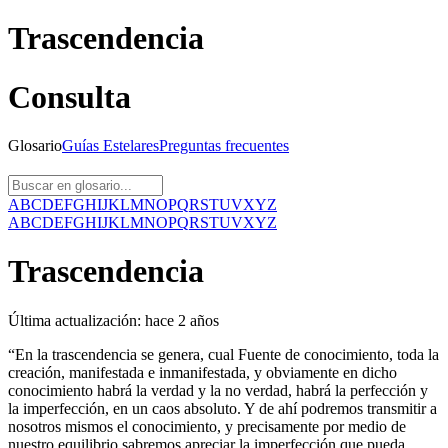
Trascendencia
Consulta
Glosario
Guías
Estelares
Preguntas
frecuentes
A
B
C
D
E
F
G
H
I
J
K
L
M
N
O
P
Q
R
S
T
U
V
X
Y
Z
A
B
C
D
E
F
G
H
I
J
K
L
M
N
O
P
Q
R
S
T
U
V
X
Y
Z
Trascendencia
Última actualización:
hace 2 años
“En la trascendencia se genera, cual Fuente de conocimiento, toda la
creación, manifestada e inmanifestada, y obviamente en dicho
conocimiento habrá la verdad y la no verdad, habrá la perfección y
la imperfección, en un caos absoluto. Y de ahí podremos transmitir a
nosotros mismos el conocimiento, y precisamente por medio de
nuestro equilibrio sabremos apreciar la imperfección que pueda