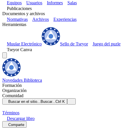
Equipos
Usuarios
Informes
Salas
Publicaciones
Documentos y archivos
Normativas
Archivos
Experiencias
Herramientas
Muular Electrónico
Sello de Tseyor
Juego del puzle
Tseyor Canva
Novedades
Biblioteca
Formación
Organización
Comunidad
Buscar en el sitio...
Buscar...
Ctrl K
Términos
Descargar
libro
Comparte