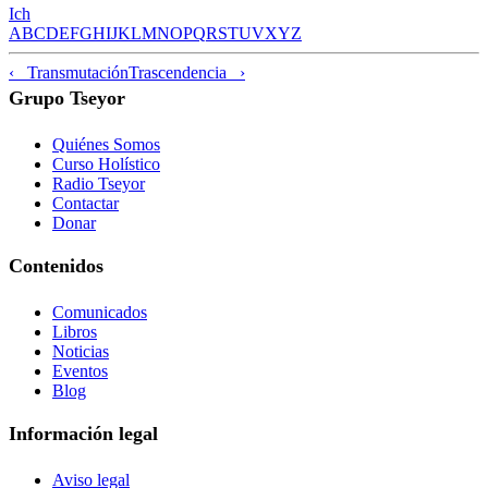
Ich
A
B
C
D
E
F
G
H
I
J
K
L
M
N
O
P
Q
R
S
T
U
V
X
Y
Z
‹ Transmutación
Trascendencia ›
Grupo Tseyor
Quiénes Somos
Curso Holístico
Radio Tseyor
Contactar
Donar
Contenidos
Comunicados
Libros
Noticias
Eventos
Blog
Información legal
Aviso legal