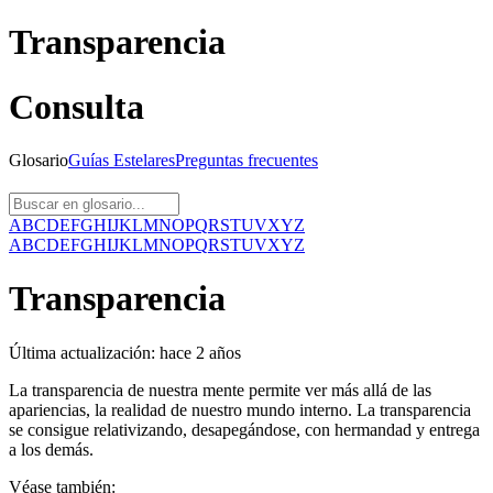
Transparencia
Consulta
Glosario
Guías
Estelares
Preguntas
frecuentes
A
B
C
D
E
F
G
H
I
J
K
L
M
N
O
P
Q
R
S
T
U
V
X
Y
Z
A
B
C
D
E
F
G
H
I
J
K
L
M
N
O
P
Q
R
S
T
U
V
X
Y
Z
Transparencia
Última actualización:
hace 2 años
La transparencia de nuestra mente permite ver más allá de las
apariencias, la realidad de nuestro mundo interno. La transparencia
se consigue relativizando, desapegándose, con hermandad y entrega
a los demás.
Véase también: