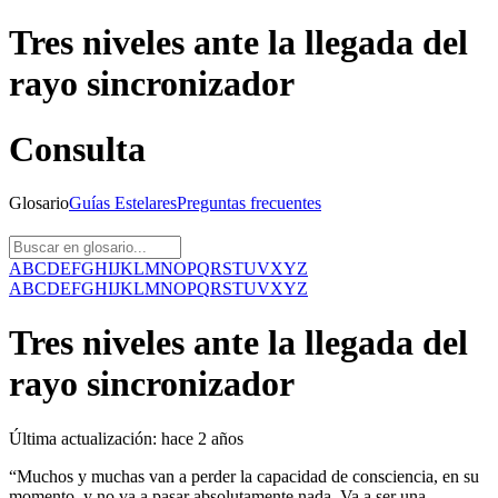
Tres niveles ante la llegada del
rayo sincronizador
Consulta
Glosario
Guías
Estelares
Preguntas
frecuentes
A
B
C
D
E
F
G
H
I
J
K
L
M
N
O
P
Q
R
S
T
U
V
X
Y
Z
A
B
C
D
E
F
G
H
I
J
K
L
M
N
O
P
Q
R
S
T
U
V
X
Y
Z
Tres niveles ante la llegada del
rayo sincronizador
Última actualización:
hace 2 años
“Muchos y muchas van a perder la capacidad de consciencia, en su
momento, y no va a pasar absolutamente nada. Va a ser una