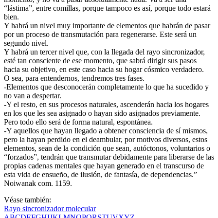
“lástima”, entre comillas, porque tampoco es así, porque todo estará
bien.
Y habrá un nivel muy importante de elementos que habrán de pasar
por un proceso de transmutación para regenerarse. Este será un
segundo nivel.
Y habrá un tercer nivel que, con la llegada del rayo sincronizador,
esté tan consciente de ese momento, que sabrá dirigir sus pasos
hacia su objetivo, en este caso hacia su hogar cósmico verdadero.
O sea, para entendernos, tendremos tres fases.
-Elementos que desconocerán completamente lo que ha sucedido y
no van a despertar.
-Y el resto, en sus procesos naturales, ascenderán hacia los hogares
en los que les sea asignado o hayan sido asignados previamente.
Pero todo ello será de forma natural, espontánea.
-Y aquellos que hayan llegado a obtener consciencia de sí mismos,
pero la hayan perdido en el deambular, por motivos diversos, estos
elementos, sean de la condición que sean, autóctonos, voluntarios o
“forzados”, tendrán que transmutar debidamente para liberarse de las
propias cadenas mentales que hayan generado en el transcurso de
esta vida de ensueño, de ilusión, de fantasía, de dependencias.”
Noiwanak com. 1159.
Véase también:
Rayo sincronizador molecular
A
B
C
D
E
F
G
H
I
J
K
L
M
N
O
P
Q
R
S
T
U
V
X
Y
Z