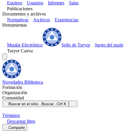
Equipos
Usuarios
Informes
Salas
Publicaciones
Documentos y archivos
Normativas
Archivos
Experiencias
Herramientas
Muular Electrónico
Sello de Tseyor
Juego del puzle
Tseyor Canva
Novedades
Biblioteca
Formación
Organización
Comunidad
Buscar en el sitio...
Buscar...
Ctrl K
Términos
Descargar
libro
Comparte