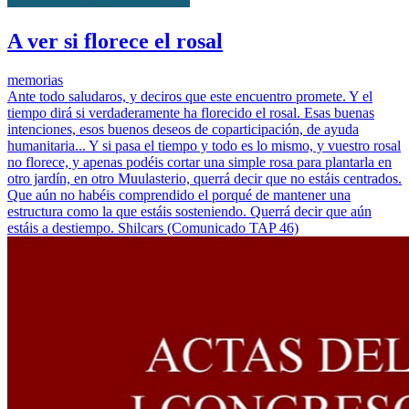
A ver si florece el rosal
memorias
Ante todo saludaros, y deciros que este encuentro promete. Y el
tiempo dirá si verdaderamente ha florecido el rosal. Esas buenas
intenciones, esos buenos deseos de coparticipación, de ayuda
humanitaria... Y si pasa el tiempo y todo es lo mismo, y vuestro rosal
no florece, y apenas podéis cortar una simple rosa para plantarla en
otro jardín, en otro Muulasterio, querrá decir que no estáis centrados.
Que aún no habéis comprendido el porqué de mantener una
estructura como la que estáis sosteniendo. Querrá decir que aún
estáis a destiempo. Shilcars (Comunicado TAP 46)