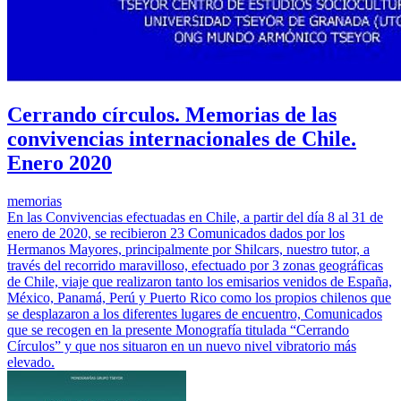
Cerrando círculos. Memorias de las
convivencias internacionales de Chile.
Enero 2020
memorias
En las Convivencias efectuadas en Chile, a partir del día 8 al 31 de
enero de 2020, se recibieron 23 Comunicados dados por los
Hermanos Mayores, principalmente por Shilcars, nuestro tutor, a
través del recorrido maravilloso, efectuado por 3 zonas geográficas
de Chile, viaje que realizaron tanto los emisarios venidos de España,
México, Panamá, Perú y Puerto Rico como los propios chilenos que
se desplazaron a los diferentes lugares de encuentro, Comunicados
que se recogen en la presente Monografía titulada “Cerrando
Círculos” y que nos situaron en un nuevo nivel vibratorio más
elevado.