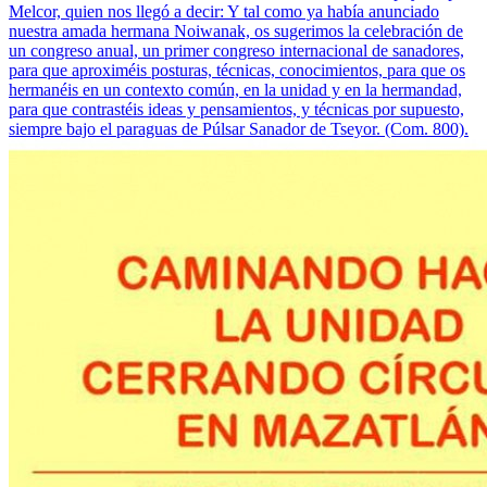
Melcor, quien nos llegó a decir: Y tal como ya había anunciado
nuestra amada hermana Noiwanak, os sugerimos la celebración de
un congreso anual, un primer congreso internacional de sanadores,
para que aproximéis posturas, técnicas, conocimientos, para que os
hermanéis en un contexto común, en la unidad y en la hermandad,
para que contrastéis ideas y pensamientos, y técnicas por supuesto,
siempre bajo el paraguas de Púlsar Sanador de Tseyor. (Com. 800).