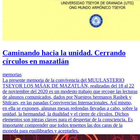
Caminando hacia la unidad. Cerrando
círculos en mazatlán
memorias
La presente memoria de la convivencia del MUULASTERIO
TSEYOR LOS MÁAK DE MAZATLÁN, realizadas del 18 al 22
de noviembre del 2020 es un modesto trabajo que recoge las lecturas
de algunos comunicados, dados por Nuestros hermanos Rasbek y
Shilcars, en las pasadas Convivencias Internacionales. Así mismo,
en ella se exponen, algunas mesas redondas llevadas a cabo, sobre la
unidad, la hermandad, la dualidad y el cierre de círculos. Dichos
elementos son piezas claves para el despertar de la consciencia. Es
importante comprender que todos tenemos las dos caras de la
moneda para equilibrarles y aceptarles.