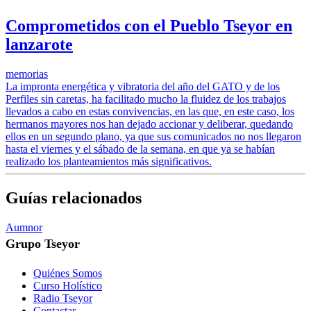
Comprometidos con el Pueblo Tseyor en
lanzarote
memorias
La impronta energética y vibratoria del año del GATO y de los
Perfiles sin caretas, ha facilitado mucho la fluidez de los trabajos
llevados a cabo en estas convivencias, en las que, en este caso, los
hermanos mayores nos han dejado accionar y deliberar, quedando
ellos en un segundo plano, ya que sus comunicados no nos llegaron
hasta el viernes y el sábado de la semana, en que ya se habían
realizado los planteamientos más significativos.
Guías relacionados
Aumnor
Grupo Tseyor
Quiénes Somos
Curso Holístico
Radio Tseyor
Contactar