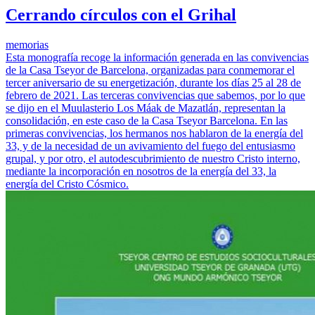
Cerrando círculos con el Grihal
memorias
Esta monografía recoge la información generada en las convivencias
de la Casa Tseyor de Barcelona, organizadas para conmemorar el
tercer aniversario de su energetización, durante los días 25 al 28 de
febrero de 2021. Las terceras convivencias que sabemos, por lo que
se dijo en el Muulasterio Los Máak de Mazatlán, representan la
consolidación, en este caso de la Casa Tseyor Barcelona. En las
primeras convivencias, los hermanos nos hablaron de la energía del
33, y de la necesidad de un avivamiento del fuego del entusiasmo
grupal, y por otro, el autodescubrimiento de nuestro Cristo interno,
mediante la incorporación en nosotros de la energía del 33, la
energía del Cristo Cósmico.