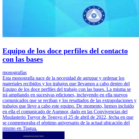
Equipo de los doce perfiles del contacto
con las bases
monografías
Esta monografía nace de la necesidad de agrupar y ordenar los
materiales recibidos y los trabajos que llevamos a cabo dentro del
Equipo de los doce perfiles del trabajo con las bases. La misma se
irá ampliando en sucesivas ediciones, incluyendo en ella nuevos
comunicados que se reciban y los resultados de las extrapolaciones y
trabajos que lleve a cabo este equipo. De momento, hemos incluido
en ella el comunicado de Aumnor, dado en las Convivencias del
Muulasterio Tseyor de Tegoyo el 25 de abril de 2022, fecha en que
se conmemoraba el séptimo aniversario de la actual ubicación del
mismo en Tiagua.