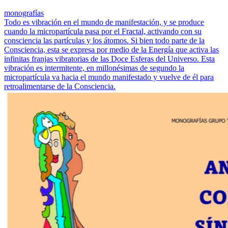
monografías
Todo es vibración en el mundo de manifestación, y se produce
cuando la micropartícula pasa por el Fractal, activando con su
consciencia las partículas y los átomos. Si bien todo parte de la
Consciencia, esta se expresa por medio de la Energía que activa las
infinitas franjas vibratorias de las Doce Esferas del Universo. Esta
vibración es intermitente, en millonésimas de segundo la
micropartícula va hacia el mundo manifestado y vuelve de él para
retroalimentarse de la Consciencia.