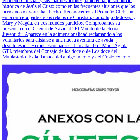
Pequeño Christian y sus manifestaciones, tanto en la personalidad
histórica de Jesús el Cristo como en las frecuentes alusiones que los
hermanos mayores han hecho. Reconocemos al Pequeño Christian
en la primera parte de los relatos de Christian, como hijo de Joseph,
Mary y Magda, en tres mundos paralelos. Comprobamos su
presencia en el Cuento de Navidad “El Mundo de la eterna
Juventud”. Aparece en la adimensionalidad reclamando a los
voluntarios para alistarse a una nueva aventura de ayuda
desinteresada. Hemos escuchado su llamada al ser Muul Águila
GTI, miembros del Consejo de los doce o de Los doce del
Muulasterio. Es la llamada del amigo interno y del Cristo externo.