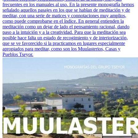
frecuentes en los manuales al uso. En la presente monografía hemos
señalado aquellos pasajes en los que se hablan de meditación y de
meditar, con una serie de matices y connotaciones muy amplios,
como puede comprobarse en el índice. En general entienden la
meditación como un dejar de lado el pensamiento racional, dando
paso a la intuición y a la creatividad. Para que la meditación sea
posible hace falta un estado de recogimiento y de interiorización,
que se ve favorecido si la practicamos en lugares especialmente
apropiados para meditar, como son los Muulasterios, Casas y
Pueblos Tseyor.