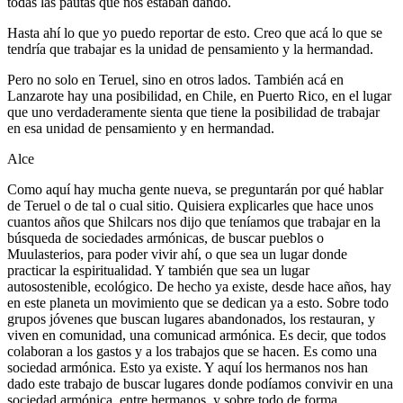
todas las pautas que nos estaban dando.
Hasta ahí lo que yo puedo reportar de esto. Creo que acá lo que se
tendría que trabajar es la unidad de pensamiento y la hermandad.
Pero no solo en Teruel, sino en otros lados. También acá en
Lanzarote hay una posibilidad, en Chile, en Puerto Rico, en el lugar
que uno verdaderamente sienta que tiene la posibilidad de trabajar
en esa unidad de pensamiento y en hermandad.
Alce
Como aquí hay mucha gente nueva, se preguntarán por qué hablar
de Teruel o de tal o cual sitio. Quisiera explicarles que hace unos
cuantos años que Shilcars nos dijo que teníamos que trabajar en la
búsqueda de sociedades armónicas, de buscar pueblos o
Muulasterios, para poder vivir ahí, o que sea un lugar donde
practicar la espiritualidad. Y también que sea un lugar
autosostenible, ecológico. De hecho ya existe, desde hace años, hay
en este planeta un movimiento que se dedican ya a esto. Sobre todo
grupos jóvenes que buscan lugares abandonados, los restauran, y
viven en comunidad, una comunicad armónica. Es decir, que todos
colaboran a los gastos y a los trabajos que se hacen. Es como una
sociedad armónica. Esto ya existe. Y aquí los hermanos nos han
dado este trabajo de buscar lugares donde podíamos convivir en una
sociedad armónica, entre hermanos, y sobre todo de forma