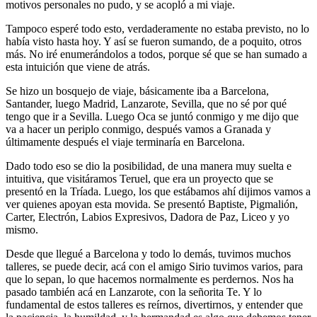
motivos personales no pudo, y se acopló a mi viaje.
Tampoco esperé todo esto, verdaderamente no estaba previsto, no lo
había visto hasta hoy. Y así se fueron sumando, de a poquito, otros
más. No iré enumerándolos a todos, porque sé que se han sumado a
esta intuición que viene de atrás.
Se hizo un bosquejo de viaje, básicamente iba a Barcelona,
Santander, luego Madrid, Lanzarote, Sevilla, que no sé por qué
tengo que ir a Sevilla. Luego Oca se juntó conmigo y me dijo que
va a hacer un periplo conmigo, después vamos a Granada y
últimamente después el viaje terminaría en Barcelona.
Dado todo eso se dio la posibilidad, de una manera muy suelta e
intuitiva, que visitáramos Teruel, que era un proyecto que se
presentó en la Tríada. Luego, los que estábamos ahí dijimos vamos a
ver quienes apoyan esta movida. Se presentó Baptiste, Pigmalión,
Carter, Electrón, Labios Expresivos, Dadora de Paz, Liceo y yo
mismo.
Desde que llegué a Barcelona y todo lo demás, tuvimos muchos
talleres, se puede decir, acá con el amigo Sirio tuvimos varios, para
que lo sepan, lo que hacemos normalmente es perdernos. Nos ha
pasado también acá en Lanzarote, con la señorita Te. Y lo
fundamental de estos talleres es reírnos, divertirnos, y entender que