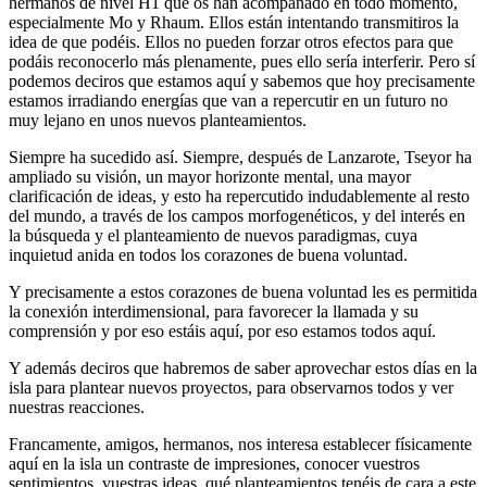
hermanos de nivel H1 que os han acompañado en todo momento,
especialmente Mo y Rhaum. Ellos están intentando transmitiros la
idea de que podéis. Ellos no pueden forzar otros efectos para que
podáis reconocerlo más plenamente, pues ello sería interferir. Pero sí
podemos deciros que estamos aquí y sabemos que hoy precisamente
estamos irradiando energías que van a repercutir en un futuro no
muy lejano en unos nuevos planteamientos.
Siempre ha sucedido así. Siempre, después de Lanzarote, Tseyor ha
ampliado su visión, un mayor horizonte mental, una mayor
clarificación de ideas, y esto ha repercutido indudablemente al resto
del mundo, a través de los campos morfogenéticos, y del interés en
la búsqueda y el planteamiento de nuevos paradigmas, cuya
inquietud anida en todos los corazones de buena voluntad.
Y precisamente a estos corazones de buena voluntad les es permitida
la conexión interdimensional, para favorecer la llamada y su
comprensión y por eso estáis aquí, por eso estamos todos aquí.
Y además deciros que habremos de saber aprovechar estos días en la
isla para plantear nuevos proyectos, para observarnos todos y ver
nuestras reacciones.
Francamente, amigos, hermanos, nos interesa establecer físicamente
aquí en la isla un contraste de impresiones, conocer vuestros
sentimientos, vuestras ideas, qué planteamientos tenéis de cara a este