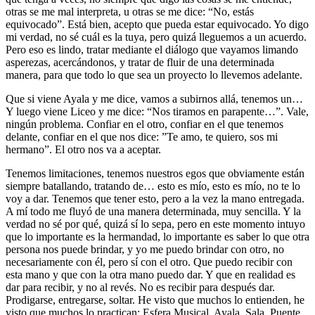
otras se me mal interpreta, u otras se me dice: “No, estás
equivocado”. Está bien, acepto que pueda estar equivocado. Yo digo
mi verdad, no sé cuál es la tuya, pero quizá lleguemos a un acuerdo.
Pero eso es lindo, tratar mediante el diálogo que vayamos limando
asperezas, acercándonos, y tratar de fluir de una determinada
manera, para que todo lo que sea un proyecto lo llevemos adelante.
Que si viene Ayala y me dice, vamos a subirnos allá, tenemos un…
Y luego viene Liceo y me dice: “Nos tiramos en parapente…”. Vale,
ningún problema. Confiar en el otro, confiar en el que tenemos
delante, confiar en el que nos dice: ”Te amo, te quiero, sos mi
hermano”. El otro nos va a aceptar.
Tenemos limitaciones, tenemos nuestros egos que obviamente están
siempre batallando, tratando de… esto es mío, esto es mío, no te lo
voy a dar. Tenemos que tener esto, pero a la vez la mano entregada.
A mí todo me fluyó de una manera determinada, muy sencilla. Y la
verdad no sé por qué, quizá sí lo sepa, pero en este momento intuyo
que lo importante es la hermandad, lo importante es saber lo que otra
persona nos puede brindar, y yo me puedo brindar con otro, no
necesariamente con él, pero sí con el otro. Que puedo recibir con
esta mano y que con la otra mano puedo dar. Y que en realidad es
dar para recibir, y no al revés. No es recibir para después dar.
Prodigarse, entregarse, soltar. He visto que muchos lo entienden, he
visto que muchos lo practican: Esfera Musical, Ayala, Sala, Puente,