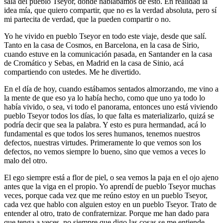
sala del pueblo Tseyor, donde hablábamos de esto. En realidad la
idea mía, que quiero compartir, que no es la verdad absoluta, pero sí
mi partecita de verdad, que la pueden compartir o no.
Yo he vivido en pueblo Tseyor en todo este viaje, desde que salí.
Tanto en la casa de Cosmos, en Barcelona, en la casa de Sirio,
cuando estuve en la comunicación pasada, en Santander en la casa
de Cromático y Sebas, en Madrid en la casa de Sinio, acá
compartiendo con ustedes. Me he divertido.
En el día de hoy, cuando estábamos sentados almorzando, me vino a
la mente de que eso ya lo había hecho, como que uno ya todo lo
había vivido, o sea, vi todo el panorama, entonces uno está viviendo
pueblo Tseyor todos los días, lo que falta es materializarlo, quizá se
podría decir que sea la palabra. Y esto es pura hermandad, acá lo
fundamental es que todos los seres humanos, tenemos nuestros
defectos, nuestras virtudes. Primeramente lo que vemos son los
defectos, no vemos siempre lo bueno, sino que vemos a veces lo
malo del otro.
El ego siempre está a flor de piel, o sea vemos la paja en el ojo ajeno
antes que la viga en el propio. Yo aprendí de pueblo Tseyor muchas
veces, porque cada vez que me reúno estoy en un pueblo Tseyor,
cada vez que hablo con alguien estoy en un pueblo Tseyor. Trato de
entender al otro, trato de confraternizar. Porque me han dado para
que tenga a veces, no siempre que digo las cosas se me entiende,