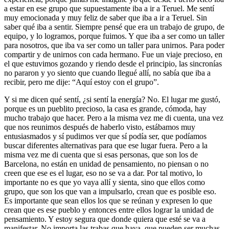
a estar en ese grupo que supuestamente iba a ir a Teruel. Me sentí
muy emocionada y muy feliz de saber que iba a ir a Teruel. Sin
saber qué iba a sentir. Siempre pensé que era un trabajo de grupo, de
equipo, y lo logramos, porque fuimos. Y que iba a ser como un taller
para nosotros, que iba va ser como un taller para unirnos. Para poder
compartir y de unirnos con cada hermano. Fue un viaje precioso, en
el que estuvimos gozando y riendo desde el principio, las sincronías
no pararon y yo siento que cuando llegué allí, no sabía que iba a
recibir, pero me dije: “Aquí estoy con el grupo”.
Y si me dicen qué sentí, ¿si sentí la energía? No. El lugar me gustó,
porque es un pueblito precioso, la casa es grande, cómoda, hay
mucho trabajo que hacer. Pero a la misma vez me di cuenta, una vez
que nos reunimos después de haberlo visto, estábamos muy
entusiasmados y sí pudimos ver que sí podía ser, que podíamos
buscar diferentes alternativas para que ese lugar fuera. Pero a la
misma vez me di cuenta que si esas personas, que son los de
Barcelona, no están en unidad de pensamiento, no piensan o no
creen que ese es el lugar, eso no se va a dar. Por tal motivo, lo
importante no es que yo vaya allí y sienta, sino que ellos como
grupo, que son los que van a impulsarlo, crean que es posible eso.
Es importante que sean ellos los que se reúnan y expresen lo que
crean que es ese pueblo y entonces entre ellos lograr la unidad de
pensamiento. Y estoy segura que donde quiera que esté se va a
manifestar. No importa las trabas que haya, que pueden ser muchas,