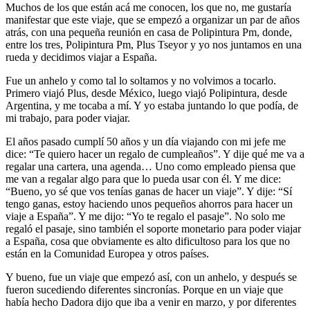
Muchos de los que están acá me conocen, los que no, me gustaría
manifestar que este viaje, que se empezó a organizar un par de años
atrás, con una pequeña reunión en casa de Polipintura Pm, donde,
entre los tres, Polipintura Pm, Plus Tseyor y yo nos juntamos en una
rueda y decidimos viajar a España.
Fue un anhelo y como tal lo soltamos y no volvimos a tocarlo.
Primero viajó Plus, desde México, luego viajó Polipintura, desde
Argentina, y me tocaba a mí. Y yo estaba juntando lo que podía, de
mi trabajo, para poder viajar.
El años pasado cumplí 50 años y un día viajando con mi jefe me
dice: “Te quiero hacer un regalo de cumpleaños”. Y dije qué me va a
regalar una cartera, una agenda… Uno como empleado piensa que
me van a regalar algo para que lo pueda usar con él. Y me dice:
“Bueno, yo sé que vos tenías ganas de hacer un viaje”. Y dije: “Sí
tengo ganas, estoy haciendo unos pequeños ahorros para hacer un
viaje a España”. Y me dijo: “Yo te regalo el pasaje”. No solo me
regaló el pasaje, sino también el soporte monetario para poder viajar
a España, cosa que obviamente es alto dificultoso para los que no
están en la Comunidad Europea y otros países.
Y bueno, fue un viaje que empezó así, con un anhelo, y después se
fueron sucediendo diferentes sincronías. Porque en un viaje que
había hecho Dadora dijo que iba a venir en marzo, y por diferentes