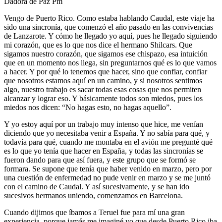
Dadora de Paz Pm
Vengo de Puerto Rico. Como estaba hablando Caudal, este viaje ha
sido una sincronía, que comenzó el año pasado en las convivencias
de Lanzarote. Y cómo he llegado yo aquí, pues he llegado siguiendo
mi corazón, que es lo que nos dice el hermano Shilcars. Que
sigamos nuestro corazón, que sigamos ese chispazo, esa intuición
que en un momento nos llega, sin preguntarnos qué es lo que vamos
a hacer. Y por qué lo tenemos que hacer, sino que confiar, confiar
que nosotros estamos aquí en un camino, y si nosotros sentimos
algo, nuestro trabajo es sacar todas esas cosas que nos permiten
alcanzar y lograr eso. Y básicamente todos son miedos, pues los
miedos nos dicen: “No hagas esto, no hagas aquello”.
Y yo estoy aquí por un trabajo muy intenso que hice, me venían
diciendo que yo necesitaba venir a España. Y no sabía para qué, y
todavía para qué, cuando me montaba en el avión me pregunté qué
es lo que yo tenía que hacer en España, y todas las sincronías se
fueron dando para que así fuera, y este grupo que se formó se
formara. Se supone que tenía que haber venido en marzo, pero por
una cuestión de enfermedad no pude venir en marzo y se me juntó
con el camino de Caudal. Y así sucesivamente, y se han ido
sucesivos hermanos uniendo, comenzamos en Barcelona.
Cuando dijimos que íbamos a Teruel fue para mí una gran
experiencia, porque jamás me imaginé yo que desde Puerto Rico iba