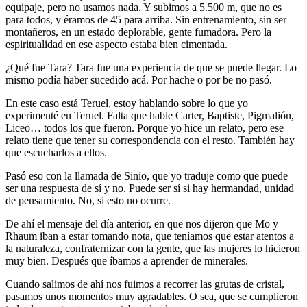
equipaje, pero no usamos nada. Y subimos a 5.500 m, que no es
para todos, y éramos de 45 para arriba. Sin entrenamiento, sin ser
montañeros, en un estado deplorable, gente fumadora. Pero la
espiritualidad en ese aspecto estaba bien cimentada.
¿Qué fue Tara? Tara fue una experiencia de que se puede llegar. Lo
mismo podía haber sucedido acá. Por hache o por be no pasó.
En este caso está Teruel, estoy hablando sobre lo que yo
experimenté en Teruel. Falta que hable Carter, Baptiste, Pigmalión,
Liceo… todos los que fueron. Porque yo hice un relato, pero ese
relato tiene que tener su correspondencia con el resto. También hay
que escucharlos a ellos.
Pasó eso con la llamada de Sinio, que yo traduje como que puede
ser una respuesta de sí y no. Puede ser sí si hay hermandad, unidad
de pensamiento. No, si esto no ocurre.
De ahí el mensaje del día anterior, en que nos dijeron que Mo y
Rhaum iban a estar tomando nota, que teníamos que estar atentos a
la naturaleza, confraternizar con la gente, que las mujeres lo hicieron
muy bien. Después que íbamos a aprender de minerales.
Cuando salimos de ahí nos fuimos a recorrer las grutas de cristal,
pasamos unos momentos muy agradables. O sea, que se cumplieron