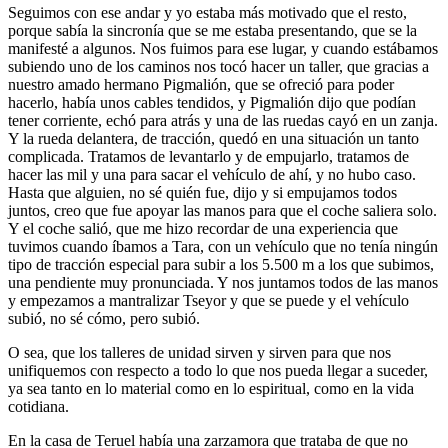
Seguimos con ese andar y yo estaba más motivado que el resto,
porque sabía la sincronía que se me estaba presentando, que se la
manifesté a algunos. Nos fuimos para ese lugar, y cuando estábamos
subiendo uno de los caminos nos tocó hacer un taller, que gracias a
nuestro amado hermano Pigmalión, que se ofreció para poder
hacerlo, había unos cables tendidos, y Pigmalión dijo que podían
tener corriente, echó para atrás y una de las ruedas cayó en un zanja.
Y la rueda delantera, de tracción, quedó en una situación un tanto
complicada. Tratamos de levantarlo y de empujarlo, tratamos de
hacer las mil y una para sacar el vehículo de ahí, y no hubo caso.
Hasta que alguien, no sé quién fue, dijo y si empujamos todos
juntos, creo que fue apoyar las manos para que el coche saliera solo.
Y el coche salió, que me hizo recordar de una experiencia que
tuvimos cuando íbamos a Tara, con un vehículo que no tenía ningún
tipo de tracción especial para subir a los 5.500 m a los que subimos,
una pendiente muy pronunciada. Y nos juntamos todos de las manos
y empezamos a mantralizar Tseyor y que se puede y el vehículo
subió, no sé cómo, pero subió.
O sea, que los talleres de unidad sirven y sirven para que nos
unifiquemos con respecto a todo lo que nos pueda llegar a suceder,
ya sea tanto en lo material como en lo espiritual, como en la vida
cotidiana.
En la casa de Teruel había una zarzamora que trataba de que no