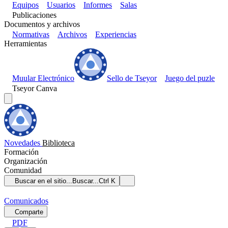
Equipos
Usuarios
Informes
Salas
Publicaciones
Documentos y archivos
Normativas
Archivos
Experiencias
Herramientas
Muular Electrónico
Sello de Tseyor
Juego del puzle
Tseyor Canva
Novedades
Biblioteca
Formación
Organización
Comunidad
Buscar en el sitio...
Buscar...
Ctrl K
Comunicados
Comparte
PDF