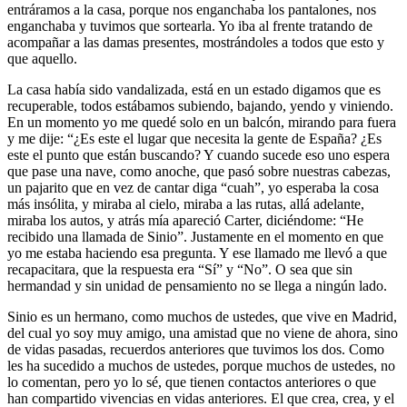
entráramos a la casa, porque nos enganchaba los pantalones, nos
enganchaba y tuvimos que sortearla. Yo iba al frente tratando de
acompañar a las damas presentes, mostrándoles a todos que esto y
que aquello.
La casa había sido vandalizada, está en un estado digamos que es
recuperable, todos estábamos subiendo, bajando, yendo y viniendo.
En un momento yo me quedé solo en un balcón, mirando para fuera
y me dije: “¿Es este el lugar que necesita la gente de España? ¿Es
este el punto que están buscando? Y cuando sucede eso uno espera
que pase una nave, como anoche, que pasó sobre nuestras cabezas,
un pajarito que en vez de cantar diga “cuah”, yo esperaba la cosa
más insólita, y miraba al cielo, miraba a las rutas, allá adelante,
miraba los autos, y atrás mía apareció Carter, diciéndome: “He
recibido una llamada de Sinio”. Justamente en el momento en que
yo me estaba haciendo esa pregunta. Y ese llamado me llevó a que
recapacitara, que la respuesta era “Sí” y “No”. O sea que sin
hermandad y sin unidad de pensamiento no se llega a ningún lado.
Sinio es un hermano, como muchos de ustedes, que vive en Madrid,
del cual yo soy muy amigo, una amistad que no viene de ahora, sino
de vidas pasadas, recuerdos anteriores que tuvimos los dos. Como
les ha sucedido a muchos de ustedes, porque muchos de ustedes, no
lo comentan, pero yo lo sé, que tienen contactos anteriores o que
han compartido vivencias en vidas anteriores. El que crea, crea, y el