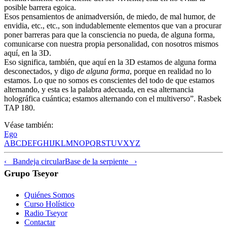
posible barrera egoica.
Esos pensamientos de animadversión, de miedo, de mal humor, de
envidia, etc., etc., son indudablemente elementos que van a procurar
poner barreras para que la consciencia no pueda, de alguna forma,
comunicarse con nuestra propia personalidad, con nosotros mismos
aquí, en la 3D.
Eso significa, también, que aquí en la 3D estamos de alguna forma
desconectados, y digo
de alguna forma
, porque en realidad no lo
estamos. Lo que no somos es conscientes del todo de que estamos
alternando, y esta es la palabra adecuada, en esa alternancia
holográfica cuántica; estamos alternando con el multiverso”. Rasbek
TAP 180.
Véase también:
Ego
A
B
C
D
E
F
G
H
I
J
K
L
M
N
O
P
Q
R
S
T
U
V
X
Y
Z
‹ Bandeja circular
Base de la serpiente ›
Grupo Tseyor
Quiénes Somos
Curso Holístico
Radio Tseyor
Contactar