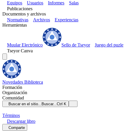
Equipos
Usuarios
Informes
Salas
Publicaciones
Documentos y archivos
Normativas
Archivos
Experiencias
Herramientas
Muular Electrónico
Sello de Tseyor
Juego del puzle
Tseyor Canva
Novedades
Biblioteca
Formación
Organización
Comunidad
Buscar en el sitio...
Buscar...
Ctrl K
Términos
Descargar
libro
Comparte