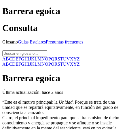
Barrera egoica
Consulta
Glosario
Guías
Estelares
Preguntas
frecuentes
A
B
C
D
E
F
G
H
I
J
K
L
M
N
O
P
Q
R
S
T
U
V
X
Y
Z
A
B
C
D
E
F
G
H
I
J
K
L
M
N
O
P
Q
R
S
T
U
V
X
Y
Z
Barrera egoica
Última actualización:
hace 2 años
“Este es el motivo principal: la
Unidad
. Porque se trata de una
unidad que se repartirá equitativamente, en función del grado de
consciencia alcanzado.
Claro, el principal impedimento para que la transmisión de dicho
conocimiento y energía se propague y se afinque o se instale
definitivamente en la mente del ser viviente, está en no evitar la