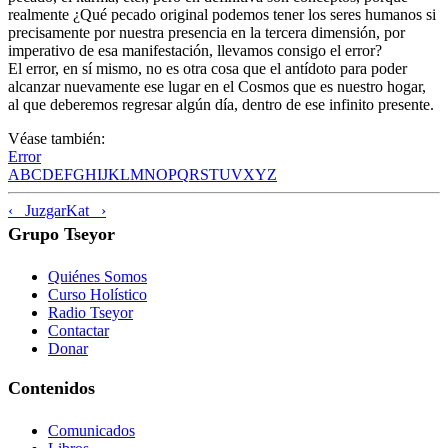
realmente ¿Qué pecado original podemos tener los seres humanos si
precisamente por nuestra presencia en la tercera dimensión, por
imperativo de esa manifestación, llevamos consigo el error?
El error, en sí mismo, no es otra cosa que el antídoto para poder
alcanzar nuevamente ese lugar en el Cosmos que es nuestro hogar,
al que deberemos regresar algún día, dentro de ese infinito presente.
Véase también:
Error
A
B
C
D
E
F
G
H
I
J
K
L
M
N
O
P
Q
R
S
T
U
V
X
Y
Z
‹ Juzgar
Kat ›
Grupo Tseyor
Quiénes Somos
Curso Holístico
Radio Tseyor
Contactar
Donar
Contenidos
Comunicados