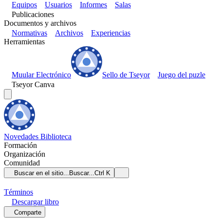
Equipos
Usuarios
Informes
Salas
Publicaciones
Documentos y archivos
Normativas
Archivos
Experiencias
Herramientas
Muular Electrónico
Sello de Tseyor
Juego del puzle
Tseyor Canva
Novedades
Biblioteca
Formación
Organización
Comunidad
Buscar en el sitio...
Buscar...
Ctrl K
Términos
Descargar
libro
Comparte