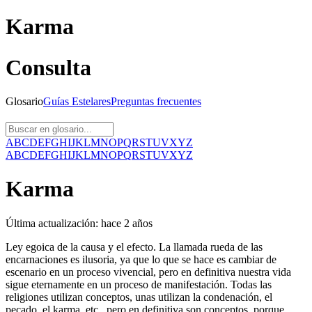
Karma
Consulta
Glosario
Guías
Estelares
Preguntas
frecuentes
A
B
C
D
E
F
G
H
I
J
K
L
M
N
O
P
Q
R
S
T
U
V
X
Y
Z
A
B
C
D
E
F
G
H
I
J
K
L
M
N
O
P
Q
R
S
T
U
V
X
Y
Z
Karma
Última actualización:
hace 2 años
Ley egoica de la causa y el efecto. La llamada rueda de las
encarnaciones es ilusoria, ya que lo que se hace es cambiar de
escenario en un proceso vivencial, pero en definitiva nuestra vida
sigue eternamente en un proceso de manifestación. Todas las
religiones utilizan conceptos, unas utilizan la condenación, el
pecado, el karma, etc., pero en definitiva son conceptos, porque