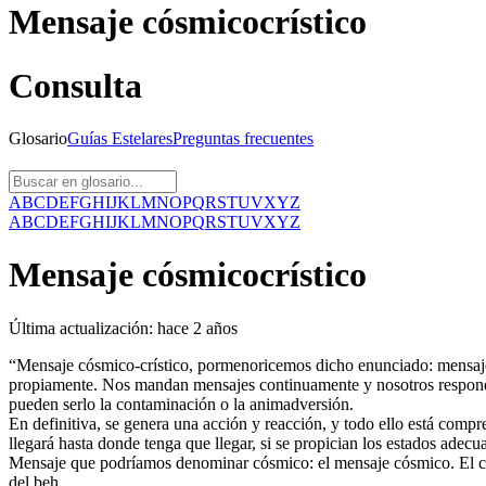
Mensaje cósmicocrístico
Consulta
Glosario
Guías
Estelares
Preguntas
frecuentes
A
B
C
D
E
F
G
H
I
J
K
L
M
N
O
P
Q
R
S
T
U
V
X
Y
Z
A
B
C
D
E
F
G
H
I
J
K
L
M
N
O
P
Q
R
S
T
U
V
X
Y
Z
Mensaje cósmicocrístico
Última actualización:
hace 2 años
“Mensaje cósmico-crístico, pormenoricemos dicho enunciado: mensaje 
propiamente. Nos mandan mensajes continuamente y nosotros respondem
pueden serlo la contaminación o la animadversión.
En definitiva, se genera una acción y reacción, y todo ello está comp
llegará hasta donde tenga que llegar, si se propician los estados adecu
Mensaje que podríamos denominar cósmico: el mensaje cósmico. El cos
del beh.