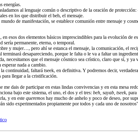
s energías.
asladamos al lenguaje común o descriptivo de la oración de protección: e
les en los que distribuir el beh, el mensaje.
 mundo de manifestación, se establece comunión entre mensaje y cosmos
d, en esos dos elementos básicos imprescindibles para la evolución de 
d sería permanente, eterna, o temporal.
re y mujer…, pero ahí se estanca el mensaje, la comunicación, el recipi
 terminará desapareciendo, porque le falta o le va a faltar un ingrediente
da, necesitamos que el mensaje cósmico sea crístico, claro que sí, y ya 
in esperar nada a cambio.
tará la continuidad, faltará tseek, en definitiva. Y podremos decir, verdad
ara llegar a la cristificación.
e me dais de participar en estas lindas convivencias y en esta mesa red
nciona bajo este sistema, el uno, el dos y el tres:
beh, sayab, tseek
, para 
rla, y en este
queremos
hay mucho de anhelo y poco de deseo, por supues
habrán sido experimentados propiamente por todos y cada uno de nosotro
tico