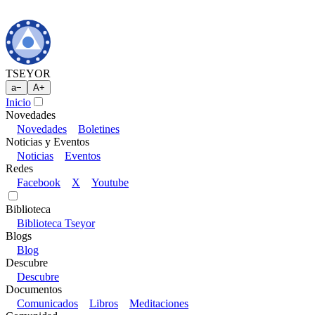
TSEYOR
a
−
A
+
Inicio
Novedades
Novedades
Boletines
Noticias y Eventos
Noticias
Eventos
Redes
Facebook
X
Youtube
Biblioteca
Biblioteca Tseyor
Blogs
Blog
Descubre
Descubre
Documentos
Comunicados
Libros
Meditaciones