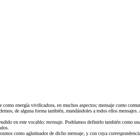
como energía vivificadora, en muchos aspectos; mensaje como comunica
os, de alguna forma también, mandándoles a todos ellos mensajes. A v
rendido en este vocablo:
mensaje.
Podríamos definirlo también como una 
ados.
mos como aglutinador de dicho mensaje, y con cuya correspondencia se