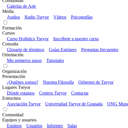
Comunidad
Galerías de Arte
Media
Audios
Radio Tseyor
Vídeos
Psicografías
Formación
Cursos
Curso Holístico Tseyor
Inscríbete a nuestro curso
Consulta
Glosario de términos
Guías Estelares
Preguntas frecuentes
Orientación
Mis primeros pasos
Tutoriales
Organización
Presentación
¿Quiénes somos?
Nuestra Filosofía
Orígenes de Tseyor
Lugares Tseyor
Dónde estamos
Centros Tseyor
Contactar
Estructura
Asociación Tseyor
Universidad Tseyor de Granada
ONG Mundo
Comunidad
Equipos y usuarios
Equipos
Usuarios
Informes
Salas