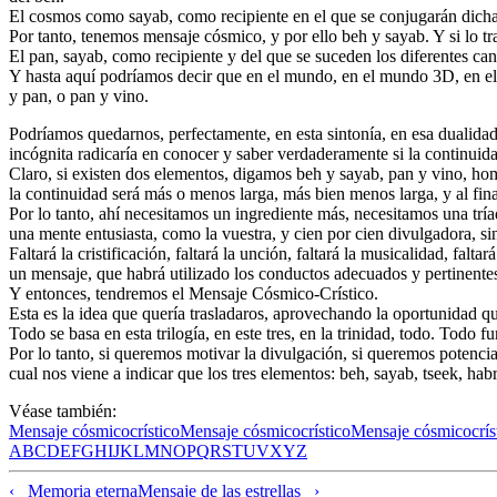
El cosmos como sayab, como recipiente en el que se conjugarán dicha
Por tanto, tenemos mensaje cósmico, y por ello beh y sayab. Y si lo tr
El pan, sayab, como recipiente y del que se suceden los diferentes cana
Y hasta aquí podríamos decir que en el mundo, en el mundo 3D, en el
y pan, o pan y vino.
Podríamos quedarnos, perfectamente, en esta sintonía, en esa dualida
incógnita radicaría en conocer y saber verdaderamente si la continuida
Claro, si existen dos elementos, digamos beh y sayab, pan y vino, homb
la continuidad será más o menos larga, más bien menos larga, y al final
Por lo tanto, ahí necesitamos un ingrediente más, necesitamos una tría
una mente entusiasta, como la vuestra, y cien por cien divulgadora, s
Faltará la cristificación, faltará la unción, faltará la musicalidad, fal
un mensaje, que habrá utilizado los conductos adecuados y pertinentes p
Y entonces, tendremos el Mensaje Cósmico-Crístico.
Esta es la idea que quería trasladaros, aprovechando la oportunidad qu
Todo se basa en esta trilogía, en este tres, en la trinidad, todo. Todo fu
Por lo tanto, si queremos motivar la divulgación, si queremos potencia
cual nos viene a indicar que los tres elementos: beh, sayab, tseek, 
Véase también:
Mensaje cósmicocrístico
Mensaje cósmicocrístico
Mensaje cósmicocrís
A
B
C
D
E
F
G
H
I
J
K
L
M
N
O
P
Q
R
S
T
U
V
X
Y
Z
‹ Memoria eterna
Mensaje de las estrellas ›