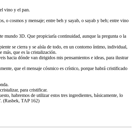
l vino y el pan.
, o cosmos y mensaje; entre beh y sayab, o sayab y beh; entre vino
este mundo 3D. Que propiciaría continuidad, aunque la pregunta o la
ente se cierra y se aísla de todo, en un contorno íntimo, individual,
 más, que es la cristalización.
veis hacia dónde van dirigidos mis pensamientos e ideas, para ilustrar
eramente, que el mensaje cósmico es crístico, porque habrá cristificado
onda.
cristalizar, para cristificar.
to, habremos de utilizar estos tres ingredientes, básicamente, lo
s”. (Rasbek, TAP 162)