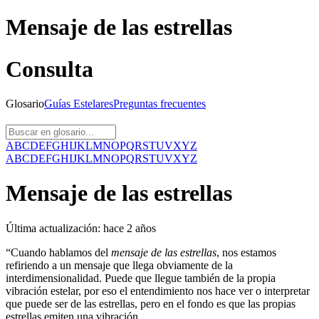
Mensaje de las estrellas
Consulta
Glosario
Guías
Estelares
Preguntas
frecuentes
A
B
C
D
E
F
G
H
I
J
K
L
M
N
O
P
Q
R
S
T
U
V
X
Y
Z
A
B
C
D
E
F
G
H
I
J
K
L
M
N
O
P
Q
R
S
T
U
V
X
Y
Z
Mensaje de las estrellas
Última actualización:
hace 2 años
“Cuando hablamos del
mensaje de las estrellas
, nos estamos
refiriendo a un mensaje que llega obviamente de la
interdimensionalidad. Puede que llegue también de la propia
vibración estelar, por eso el entendimiento nos hace ver o interpretar
que puede ser de las estrellas, pero en el fondo es que las propias
estrellas emiten una vibración