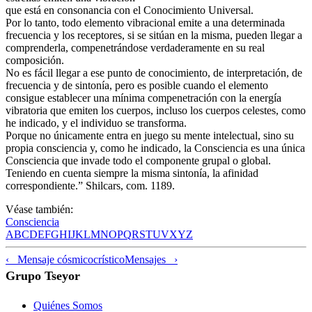
que está en consonancia con el Conocimiento Universal.
Por lo tanto, todo elemento vibracional emite a una determinada
frecuencia y los receptores, si se sitúan en la misma, pueden llegar a
comprenderla, compenetrándose verdaderamente en su real
composición.
No es fácil llegar a ese punto de conocimiento, de interpretación, de
frecuencia y de sintonía, pero es posible cuando el elemento
consigue establecer una mínima compenetración con la energía
vibratoria que emiten los cuerpos, incluso los cuerpos celestes, como
he indicado, y el individuo se transforma.
Porque no únicamente entra en juego su mente intelectual, sino su
propia consciencia y, como he indicado, la Consciencia es una única
Consciencia que invade todo el componente grupal o global.
Teniendo en cuenta siempre la misma sintonía, la afinidad
correspondiente.” Shilcars, com. 1189.
Véase también:
Consciencia
A
B
C
D
E
F
G
H
I
J
K
L
M
N
O
P
Q
R
S
T
U
V
X
Y
Z
‹ Mensaje cósmicocrístico
Mensajes ›
Grupo Tseyor
Quiénes Somos