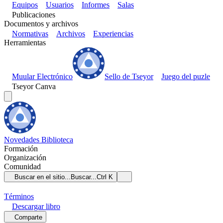
Equipos
Usuarios
Informes
Salas
Publicaciones
Documentos y archivos
Normativas
Archivos
Experiencias
Herramientas
Muular Electrónico
Sello de Tseyor
Juego del puzle
Tseyor Canva
Novedades
Biblioteca
Formación
Organización
Comunidad
Buscar en el sitio...
Buscar...
Ctrl K
Términos
Descargar
libro
Comparte