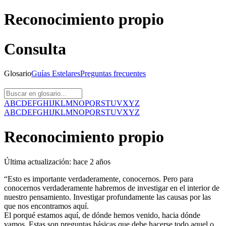
Reconocimiento propio
Consulta
Glosario
Guías
Estelares
Preguntas
frecuentes
A
B
C
D
E
F
G
H
I
J
K
L
M
N
O
P
Q
R
S
T
U
V
X
Y
Z
A
B
C
D
E
F
G
H
I
J
K
L
M
N
O
P
Q
R
S
T
U
V
X
Y
Z
Reconocimiento propio
Última actualización:
hace 2 años
“Esto es importante verdaderamente, conocernos. Pero para
conocernos verdaderamente habremos de investigar en el interior de
nuestro pensamiento. Investigar profundamente las causas por las
que nos encontramos aquí.
El porqué estamos aquí, de dónde hemos venido, hacia dónde
vamos. Estas son preguntas básicas que debe hacerse todo aquel o