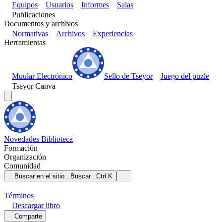
Equipos
Usuarios
Informes
Salas
Publicaciones
Documentos y archivos
Normativas
Archivos
Experiencias
Herramientas
Muular Electrónico
Sello de Tseyor
Juego del puzle
Tseyor Canva
Novedades
Biblioteca
Formación
Organización
Comunidad
Buscar en el sitio...
Buscar...
Ctrl K
Términos
Descargar
libro
Comparte