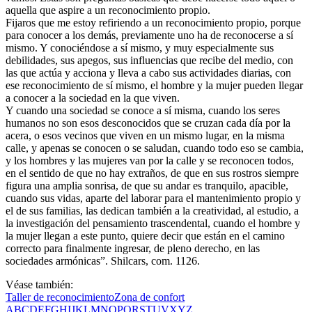
aquella que aspire a un reconocimiento propio.
Fijaros que me estoy refiriendo a un reconocimiento propio, porque
para conocer a los demás, previamente uno ha de reconocerse a sí
mismo. Y conociéndose a sí mismo, y muy especialmente sus
debilidades, sus apegos, sus influencias que recibe del medio, con
las que actúa y acciona y lleva a cabo sus actividades diarias, con
ese reconocimiento de sí mismo, el hombre y la mujer pueden llegar
a conocer a la sociedad en la que viven.
Y cuando una sociedad se conoce a sí misma, cuando los seres
humanos no son esos desconocidos que se cruzan cada día por la
acera, o esos vecinos que viven en un mismo lugar, en la misma
calle, y apenas se conocen o se saludan, cuando todo eso se cambia,
y los hombres y las mujeres van por la calle y se reconocen todos,
en el sentido de que no hay extraños, de que en sus rostros siempre
figura una amplia sonrisa, de que su andar es tranquilo, apacible,
cuando sus vidas, aparte del laborar para el mantenimiento propio y
el de sus familias, las dedican también a la creatividad, al estudio, a
la investigación del pensamiento trascendental, cuando el hombre y
la mujer llegan a este punto, quiere decir que están en el camino
correcto para finalmente ingresar, de pleno derecho, en las
sociedades armónicas”. Shilcars, com. 1126.
Véase también:
Taller de reconocimiento
Zona de confort
A
B
C
D
E
F
G
H
I
J
K
L
M
N
O
P
Q
R
S
T
U
V
X
Y
Z