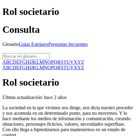
Rol societario
Consulta
Glosario
Guías
Estelares
Preguntas
frecuentes
A
B
C
D
E
F
G
H
I
J
K
L
M
N
O
P
Q
R
S
T
U
V
X
Y
Z
A
B
C
D
E
F
G
H
I
J
K
L
M
N
O
P
Q
R
S
T
U
V
X
Y
Z
Rol societario
Última actualización:
hace 2 años
La sociedad en la que vivimos nos dirige, nos dicta nuestro proceder
y nos acomoda en un determinado punto, para no movernos. Y lo
hace mediante los medios de información y comunicación, creando
situaciones, personajes ficticios, valores, necesidades superfluas.
Con ello llega a hipnotizarnos para mantenernos en un estado de
confort.