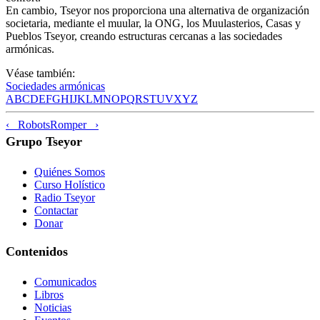
En cambio, Tseyor nos proporciona una alternativa de organización
societaria, mediante el muular, la ONG, los Muulasterios, Casas y
Pueblos Tseyor, creando estructuras cercanas a las sociedades
armónicas.
Véase también:
Sociedades armónicas
A
B
C
D
E
F
G
H
I
J
K
L
M
N
O
P
Q
R
S
T
U
V
X
Y
Z
‹ Robots
Romper ›
Grupo Tseyor
Quiénes Somos
Curso Holístico
Radio Tseyor
Contactar
Donar
Contenidos
Comunicados
Libros
Noticias