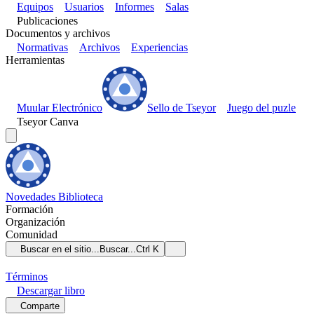
Equipos
Usuarios
Informes
Salas
Publicaciones
Documentos y archivos
Normativas
Archivos
Experiencias
Herramientas
Muular Electrónico
Sello de Tseyor
Juego del puzle
Tseyor Canva
Novedades
Biblioteca
Formación
Organización
Comunidad
Buscar en el sitio...
Buscar...
Ctrl K
Términos
Descargar
libro
Comparte