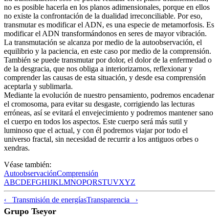
no es posible hacerla en los planos adimensionales, porque en ellos
no existe la confrontación de la dualidad irreconciliable. Por eso,
transmutar es modificar el ADN, es una especie de metamorfosis. Es
modificar el ADN transformándonos en seres de mayor vibración.
La transmutación se alcanza por medio de la autoobservación, el
equilibrio y la paciencia, en este caso por medio de la comprensión.
También se puede transmutar por dolor, el dolor de la enfermedad o
de la desgracia, que nos obliga a interiorizarnos, reflexionar y
comprender las causas de esta situación, y desde esa comprensión
aceptarla y sublimarla.
Mediante la evolución de nuestro pensamiento, podremos encadenar
el cromosoma, para evitar su desgaste, corrigiendo las lecturas
erróneas, así se evitará el envejecimiento y podremos mantener sano
el cuerpo en todos los aspectos. Este cuerpo será más sutil y
luminoso que el actual, y con él podremos viajar por todo el
universo fractal, sin necesidad de recurrir a los antiguos orbes o
xendras.
Véase también:
Autoobservación
Comprensión
A
B
C
D
E
F
G
H
I
J
K
L
M
N
O
P
Q
R
S
T
U
V
X
Y
Z
‹ Transmisión de energías
Transparencia ›
Grupo Tseyor