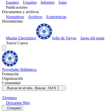
Equipos
Usuarios
Informes
Salas
Publicaciones
Documentos y archivos
Normativas
Archivos
Experiencias
Herramientas
Muular Electrónico
Sello de Tseyor
Juego del puzle
Tseyor Canva
Novedades
Biblioteca
Formación
Organización
Comunidad
Buscar en el sitio...
Buscar...
Ctrl K
Términos
Descargar
libro
Comparte