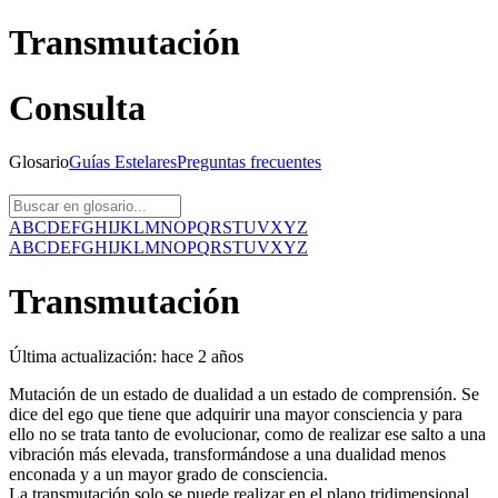
Transmutación
Consulta
Glosario
Guías
Estelares
Preguntas
frecuentes
A
B
C
D
E
F
G
H
I
J
K
L
M
N
O
P
Q
R
S
T
U
V
X
Y
Z
A
B
C
D
E
F
G
H
I
J
K
L
M
N
O
P
Q
R
S
T
U
V
X
Y
Z
Transmutación
Última actualización:
hace 2 años
Mutación de un estado de dualidad a un estado de comprensión. Se
dice del ego que tiene que adquirir una mayor consciencia y para
ello no se trata tanto de evolucionar, como de realizar ese salto a una
vibración más elevada, transformándose a una dualidad menos
enconada y a un mayor grado de consciencia.
La transmutación solo se puede realizar en el plano tridimensional,